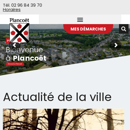
Veuillez
Tél. 02 96 84 39 70
Horaires
noter
:
Ce
site
MES DÉMARCHES
Web
Plancoët
comprend
Bienvenue
un
système
à
Plancoët
d'accessibilité.
Découvrez Plancoët
Actualité
de la ville