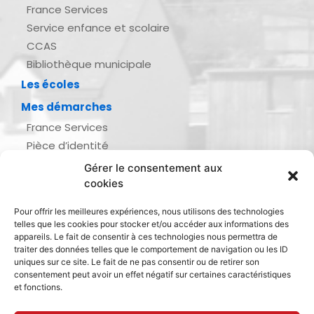
France Services
Service enfance et scolaire
CCAS
Bibliothèque municipale
Les écoles
Mes démarches
France Services
Pièce d’identité
Urbanisme
Gérer le consentement aux
Demande d’actes d’état civil
cookies
Se marier, se pacser
Pour offrir les meilleures expériences, nous utilisons des technologies
Inscription listes électorales
telles que les cookies pour stocker et/ou accéder aux informations des
Recensement militaire
appareils. Le fait de consentir à ces technologies nous permettra de
traiter des données telles que le comportement de navigation ou les ID
Le journal de ma ville
uniques sur ce site. Le fait de ne pas consentir ou de retirer son
consentement peut avoir un effet négatif sur certaines caractéristiques
Gestion des déchets
et fonctions.
Dinan Agglomération