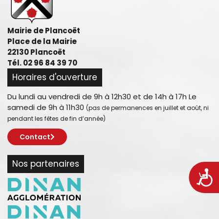
Mairie de Plancoët
Place de la Mairie
22130 Plancoët
Tél. 02 96 84 39 70
Horaires d'ouverture
Du lundi au vendredi de 9h à 12h30 et de 14h à 17h Le
samedi de 9h à 11h30
(pas de permanences en juillet et août, ni
pendant les fêtes de fin d’année)
Contact
Nos partenaires
Acces