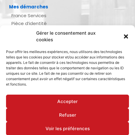
Mes démarches
France Services
Pièce d’identité
Urbanisme
Gérer le consentement aux
Demande d’actes d’état civil
cookies
Se marier, se pacser
Pour offrir les meilleures expériences, nous utilisons des technologies
Inscription listes électorales
telles que les cookies pour stocker et/ou accéder aux informations des
Recensement militaire
appareils. Le fait de consentir à ces technologies nous permettra de
traiter des données telles que le comportement de navigation ou les ID
Le journal de ma ville
uniques sur ce site. Le fait de ne pas consentir ou de retirer son
consentement peut avoir un effet négatif sur certaines caractéristiques
Gestion des déchets
et fonctions.
Dinan Agglomération
Accepter
Refuser
Mentions légales & politique de confidentialité
Déclaration d’accessibilité
Cookies
Voir les préférences