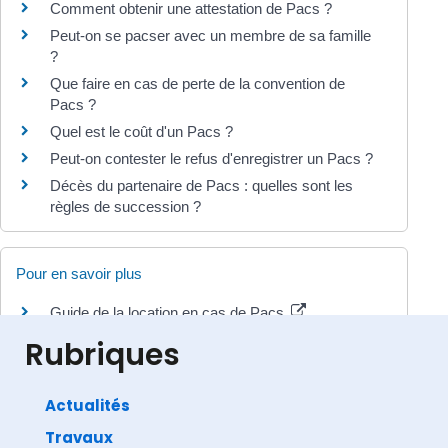
Comment obtenir une attestation de Pacs ?
Peut-on se pacser avec un membre de sa famille
?
Que faire en cas de perte de la convention de
Pacs ?
Quel est le coût d'un Pacs ?
Peut-on contester le refus d'enregistrer un Pacs ?
Décès du partenaire de Pacs : quelles sont les
règles de succession ?
Pour en savoir plus
Guide de la location en cas de Pacs
Agence nationale pour l'information sur le logement (Anil)
Rubriques
Actualités
Travaux
©
Direction de l'information légale et administrative