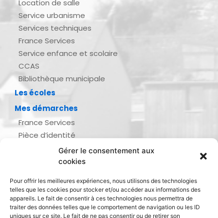
Location de salle
Service urbanisme
Services techniques
France Services
Service enfance et scolaire
CCAS
Bibliothèque municipale
Les écoles
Mes démarches
France Services
Pièce d’identité
Urbanisme
Gérer le consentement aux
Demande d’actes d’état civil
cookies
Se marier, se pacser
Pour offrir les meilleures expériences, nous utilisons des technologies
Inscription listes électorales
telles que les cookies pour stocker et/ou accéder aux informations des
Recensement militaire
appareils. Le fait de consentir à ces technologies nous permettra de
traiter des données telles que le comportement de navigation ou les ID
Le journal de ma ville
uniques sur ce site. Le fait de ne pas consentir ou de retirer son