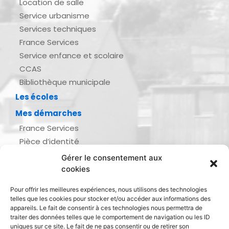
Location de salle
Service urbanisme
Services techniques
France Services
Service enfance et scolaire
CCAS
Bibliothèque municipale
Les écoles
Mes démarches
France Services
Pièce d’identité
Urbanisme
Gérer le consentement aux
Demande d’actes d’état civil
cookies
Se marier, se pacser
Pour offrir les meilleures expériences, nous utilisons des technologies
Inscription listes électorales
telles que les cookies pour stocker et/ou accéder aux informations des
Recensement militaire
appareils. Le fait de consentir à ces technologies nous permettra de
traiter des données telles que le comportement de navigation ou les ID
Le journal de ma ville
uniques sur ce site. Le fait de ne pas consentir ou de retirer son