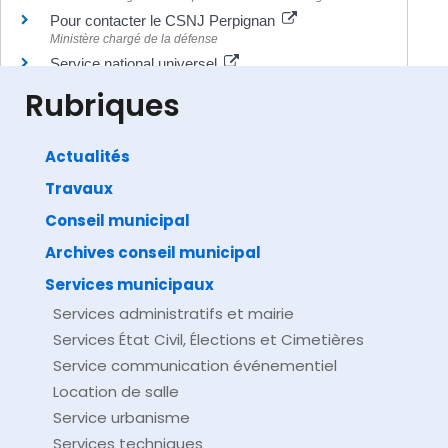
Pour contacter le CSNJ Perpignan
Ministère chargé de la défense
Service national universel
Ministère chargé de l'éducation
Rubriques
Actualités
Travaux
©
Direction de l'information légale et administrative
comarquage developpé par
baseo.io
Conseil municipal
Archives conseil municipal
Services municipaux
Services administratifs et mairie
Services État Civil, Élections et Cimetières
Service communication événementiel
Location de salle
Service urbanisme
Services techniques