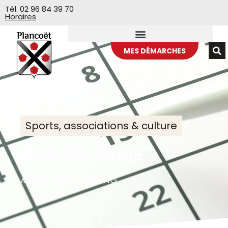
Veuillez
Tél. 02 96 84 39 70
Horaires
noter
:
Ce
site
MES DÉMARCHES
Web
comprend
un
système
d'accessibilité.
Sports, associations & culture
DON DU SANG
>
DON DU SANG
Accueil