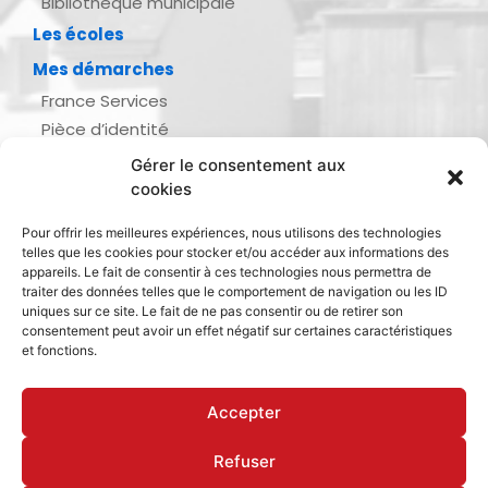
Bibliothèque municipale
Les écoles
Mes démarches
France Services
Pièce d’identité
Urbanisme
Gérer le consentement aux
Demande d’actes d’état civil
cookies
Se marier, se pacser
Pour offrir les meilleures expériences, nous utilisons des technologies
Inscription listes électorales
telles que les cookies pour stocker et/ou accéder aux informations des
Recensement militaire
appareils. Le fait de consentir à ces technologies nous permettra de
traiter des données telles que le comportement de navigation ou les ID
Le journal de ma ville
uniques sur ce site. Le fait de ne pas consentir ou de retirer son
consentement peut avoir un effet négatif sur certaines caractéristiques
Gestion des déchets
et fonctions.
Dinan Agglomération
Accepter
Refuser
Mentions légales & politique de confidentialité