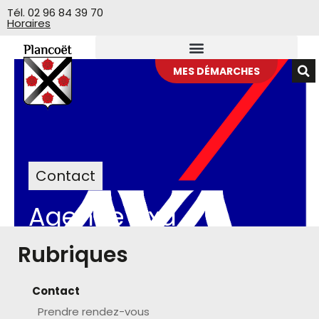
Veuillez
Tél. 02 96 84 39 70
Horaires
noter
:
Ce
site
MES DÉMARCHES
Web
comprend
un
système
d'accessibilité.
Contact
Agence Axa
Rubriques
>
Agence Axa
Accueil
Contact
Prendre rendez-vous