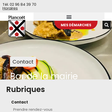
Veuillez
Tél. 02 96 84 39 70
Horaires
noter
:
Ce
site
MES DÉMARCHES
Web
comprend
un
système
d'accessibilité.
Contact
Bar de la mairie
Rubriques
>
Bar de la mairie
Accueil
Contact
Prendre rendez-vous