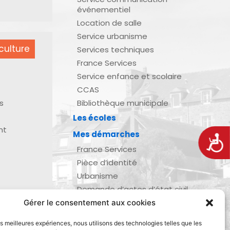
événementiel
Location de salle
Service urbanisme
culture
Services techniques
France Services
Service enfance et scolaire
CCAS
s
Bibliothèque municipale
Les écoles
nt
Mes démarches
Acces
France Services
Pièce d’identité
Urbanisme
Demande d’actes d’état civil
Se marier, se pacser
Gérer le consentement aux cookies
zau
Inscription listes électorales
les meilleures expériences, nous utilisons des technologies telles que les
Recensement militaire