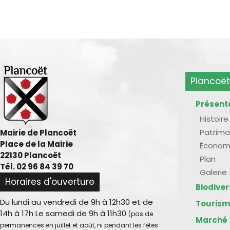
Plancoët
Présent
Histoire
Patrimo
Mairie de Plancoët
Place de la Mairie
Économ
22130 Plancoët
Plan
Tél. 02 96 84 39 70
Galerie
Horaires d'ouverture
Biodive
Du lundi au vendredi de 9h à 12h30 et de
Touris
14h à 17h Le samedi de 9h à 11h30
(pas de
Marché
permanences en juillet et août, ni pendant les fêtes