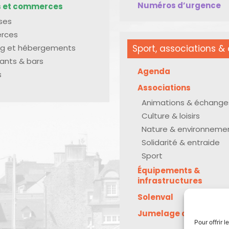
Numéros d’urgence
s et commerces
ises
rces
g et hébergements
Sport, associations & 
ants & bars
Agenda
s
Associations
Animations & échange
Culture & loisirs
Nature & environneme
Solidarité & entraide
Sport
Équipements &
infrastructures
Solenval
Jumelage avec Kreu
Pour offrir 