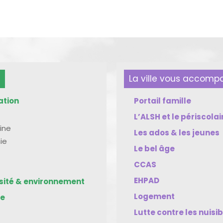
La ville vous accom
ation
Portail famille
L’ALSH et le périscolai
ine
Les ados & les jeunes
ie
Le bel âge
CCAS
EHPAD
rsité & environnement
Logement
me
Lutte contre les nuisi