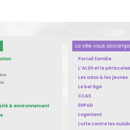
La ville vous accom
ation
Portail famille
L’ALSH et le périscolai
ine
Les ados & les jeunes
ie
Le bel âge
CCAS
EHPAD
rsité & environnement
Logement
me
Lutte contre les nuisi