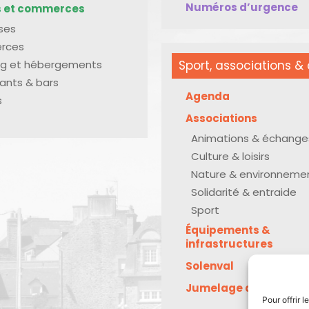
Numéros d’urgence
s et commerces
ises
rces
g et hébergements
Sport, associations & 
ants & bars
Agenda
s
Associations
Animations & échange
Culture & loisirs
Nature & environneme
Solidarité & entraide
Sport
Équipements &
infrastructures
Solenval
Jumelage avec Kreu
Pour offrir 