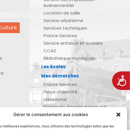
événementiel
Location de salle
Service urbanisme
culture
Services techniques
France Services
Service enfance et scolaire
CCAS
s
Bibliothèque municipale
Les écoles
nt
Mes démarches
Acces
France Services
Pièce d’identité
Urbanisme
Demande d’actes d’état civil
Se marier, se pacser
Gérer le consentement aux cookies
zau
Inscription listes électorales
les meilleures expériences, nous utilisons des technologies telles que les
Recensement militaire