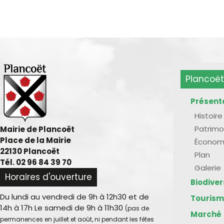
Plancoët
Présent
Histoire
Patrimo
Mairie de Plancoët
Place de la Mairie
Économ
22130 Plancoët
Plan
Tél. 02 96 84 39 70
Galerie
Horaires d'ouverture
Biodive
Du lundi au vendredi de 9h à 12h30 et de
Touris
14h à 17h Le samedi de 9h à 11h30
(pas de
Marché
permanences en juillet et août, ni pendant les fêtes