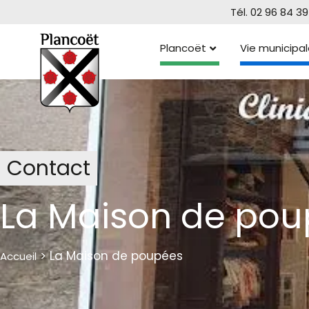
Veuillez
Tél. 02 96 84 39
noter
:
Plancoët
Vie municipal
Ce
site
Web
comprend
un
système
d'accessibilité.
Appuyez
Contact
sur
Ctrl-
La Maison de po
F11
pour
adapter
le
>
La Maison de poupées
Accueil
site
Web
aux