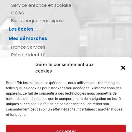
Service enfance et scolaire
CCAS
Bibliothèque municipale
Les écoles
Mes démarches
France Services
Pièce d’identité
Urbanisme
Gérer le consentement aux
Demande d’actes d’état civil
cookies
Se marier, se pacser
Pour offrir les meilleures expériences, nous utilisons des technologies
Inscription listes électorales
telles que les cookies pour stocker et/ou accéder aux informations des
Recensement militaire
appareils. Le fait de consentir à ces technologies nous permettra de
traiter des données telles que le comportement de navigation ou les ID
Le journal de ma ville
uniques sur ce site. Le fait de ne pas consentir ou de retirer son
consentement peut avoir un effet négatif sur certaines caractéristiques
Gestion des déchets
et fonctions.
Dinan Agglomération
Accepter