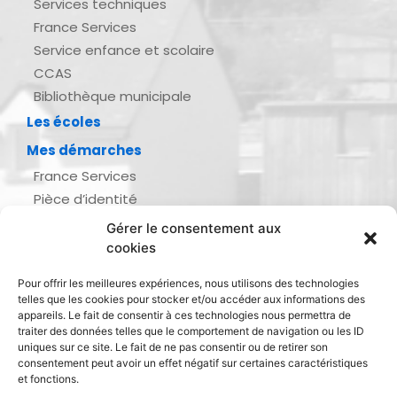
Services techniques
France Services
Service enfance et scolaire
CCAS
Bibliothèque municipale
Les écoles
Mes démarches
France Services
Pièce d’identité
Urbanisme
Gérer le consentement aux
Demande d’actes d’état civil
cookies
Se marier, se pacser
Pour offrir les meilleures expériences, nous utilisons des technologies
Inscription listes électorales
telles que les cookies pour stocker et/ou accéder aux informations des
Recensement militaire
appareils. Le fait de consentir à ces technologies nous permettra de
traiter des données telles que le comportement de navigation ou les ID
Le journal de ma ville
uniques sur ce site. Le fait de ne pas consentir ou de retirer son
consentement peut avoir un effet négatif sur certaines caractéristiques
Gestion des déchets
et fonctions.
Dinan Agglomération