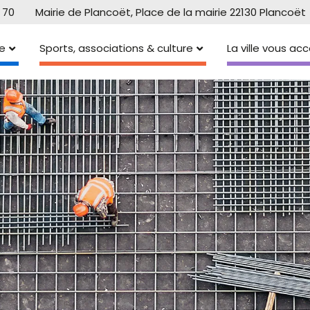
 70
Mairie de Plancoët, Place de la mairie 22130 Plancoët
e
Sports, associations & culture
La ville vous a