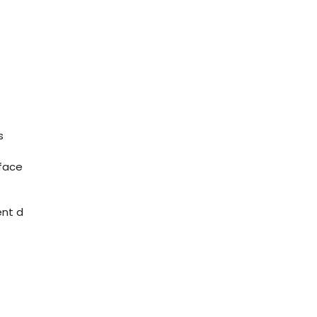
s
rface
ent d