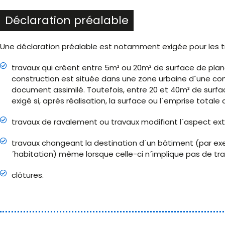
Déclaration préalable
Une déclaration préalable est notamment exigée pour les tr
travaux qui créent entre 5m² ou 20m² de surface de planc
construction est située dans une zone urbaine d´une co
document assimilé. Toutefois, entre 20 et 40m² de surfac
exigé si, après réalisation, la surface ou l´emprise total
travaux de ravalement ou travaux modifiant l´aspect ext
travaux changeant la destination d´un bâtiment (par exe
´habitation) même lorsque celle-ci n´implique pas de tra
clôtures.