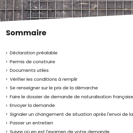
malvoyants
qui
utilisent
un
lecteur
Sommaire
d'écran ;
Appuyez
sur
Déclaration préalable
Ctrl-
F10
Permis de construire
pour
Documents utiles
ouvrir
Vérifier les conditions à remplir
un
menu
Se renseigner sur le prix de la démarche
d'accessibilité.
Faire le dossier de demande de naturalisation français
Envoyer la demande
Signaler un changement de situation après l'envoi de 
Passer un entretien
Suivre où en est l'examen de votre demande