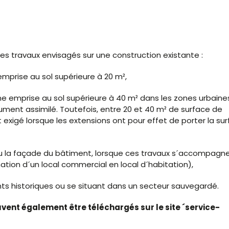
es travaux envisagés sur une construction existante :
mprise au sol supérieure à 20 m²,
ne emprise au sol supérieure à 40 m² dans les zones urbaine
ument assimilé. Toutefois, entre 20 et 40 m² de surface de
 exigé lorsque les extensions ont pour effet de porter la su
 ou la façade du bâtiment, lorsque ces travaux s´accompagn
ion d´un local commercial en local d´habitation),
ts historiques ou se situant dans un secteur sauvegardé.
euvent également être téléchargés sur le site ´service-