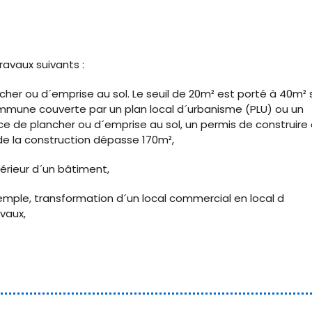
avaux suivants :
her ou d´emprise au sol. Le seuil de 20m² est porté à 40m² s
mmune couverte par un plan local d´urbanisme (PLU) ou un
e de plancher ou d´emprise au sol, un permis de construire 
e de la construction dépasse 170m²,
érieur d´un bâtiment,
mple, transformation d´un local commercial en local d
vaux,