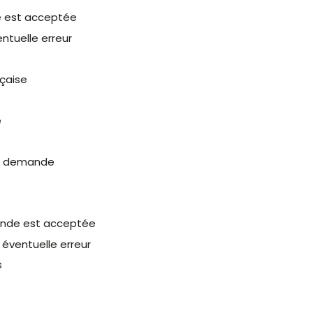
de est acceptée
entuelle erreur
nçaise
e
la demande
mande est acceptée
 éventuelle erreur
s