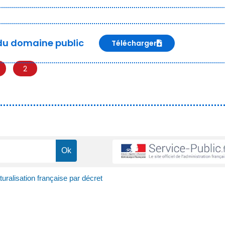
du domaine public
Télécharger
2
uralisation française par décret