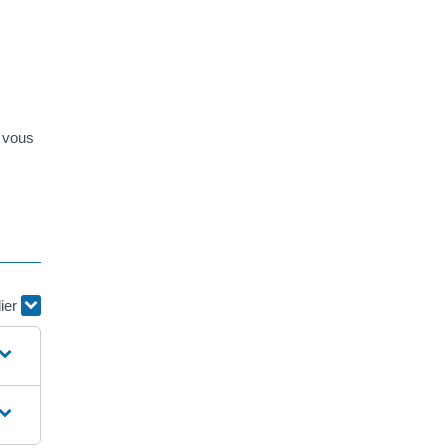
s vous
lier