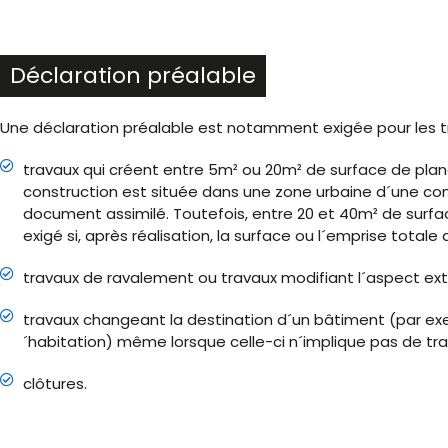
Déclaration préalable
Une déclaration préalable est notamment exigée pour les tr
travaux qui créent entre 5m² ou 20m² de surface de planc
construction est située dans une zone urbaine d´une co
document assimilé. Toutefois, entre 20 et 40m² de surfac
exigé si, après réalisation, la surface ou l´emprise total
travaux de ravalement ou travaux modifiant l´aspect ext
travaux changeant la destination d´un bâtiment (par exe
´habitation) même lorsque celle-ci n´implique pas de tra
clôtures.