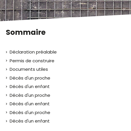
malvoyants
qui
utilisent
un
lecteur
Sommaire
d'écran ;
Appuyez
sur
Déclaration préalable
Ctrl-
F10
Permis de construire
pour
Documents utiles
ouvrir
Décès d'un proche
un
menu
Décès d'un enfant
d'accessibilité.
Décès d'un proche
Décès d'un enfant
Décès d'un proche
Décès d'un enfant