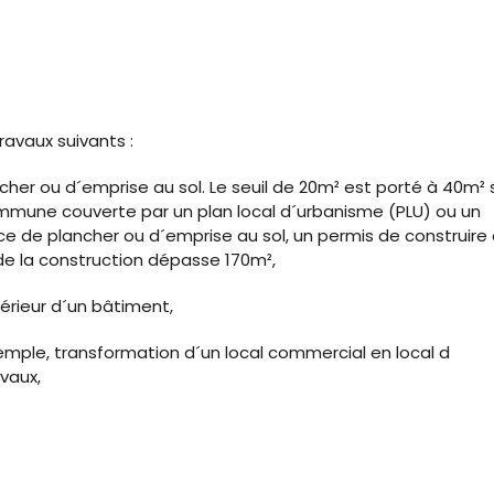
avaux suivants :
her ou d´emprise au sol. Le seuil de 20m² est porté à 40m² s
mmune couverte par un plan local d´urbanisme (PLU) ou un
e de plancher ou d´emprise au sol, un permis de construire 
e de la construction dépasse 170m²,
érieur d´un bâtiment,
mple, transformation d´un local commercial en local d
vaux,