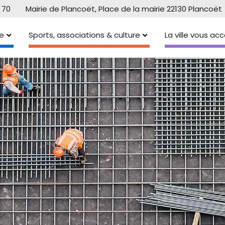
 70
Mairie de Plancoët, Place de la mairie 22130 Plancoët
e
Sports, associations & culture
La ville vous a