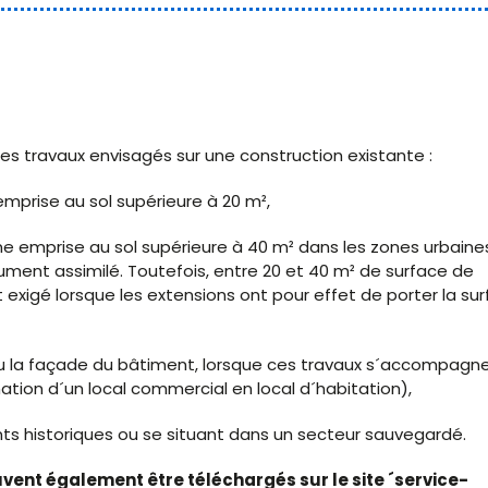
es travaux envisagés sur une construction existante :
mprise au sol supérieure à 20 m²,
ne emprise au sol supérieure à 40 m² dans les zones urbaine
ument assimilé. Toutefois, entre 20 et 40 m² de surface de
 exigé lorsque les extensions ont pour effet de porter la su
 ou la façade du bâtiment, lorsque ces travaux s´accompagn
ion d´un local commercial en local d´habitation),
ts historiques ou se situant dans un secteur sauvegardé.
euvent également être téléchargés sur le site ´service-