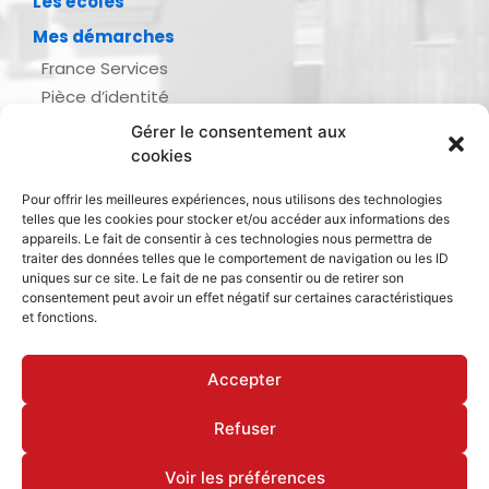
Les écoles
Mes démarches
France Services
Pièce d’identité
Urbanisme
Gérer le consentement aux
Demande d’actes d’état civil
cookies
Se marier, se pacser
Pour offrir les meilleures expériences, nous utilisons des technologies
Inscription listes électorales
telles que les cookies pour stocker et/ou accéder aux informations des
Recensement militaire
appareils. Le fait de consentir à ces technologies nous permettra de
traiter des données telles que le comportement de navigation ou les ID
Le journal de ma ville
uniques sur ce site. Le fait de ne pas consentir ou de retirer son
consentement peut avoir un effet négatif sur certaines caractéristiques
Gestion des déchets
et fonctions.
Dinan Agglomération
Accepter
Refuser
Mentions légales & politique de confidentialité
Déclaration d’accessibilité
Cookies
Voir les préférences