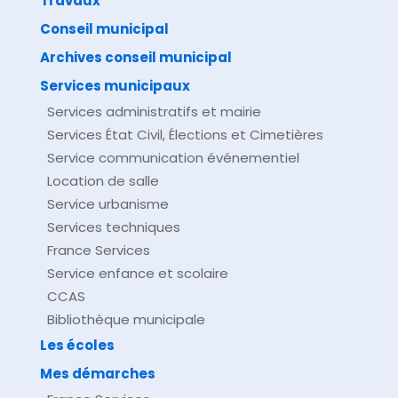
Travaux
©
Direction de l'information légale et administrative
comarquage developpé par
baseo.io
Conseil municipal
Archives conseil municipal
Services municipaux
Services administratifs et mairie
Services État Civil, Élections et Cimetières
Service communication événementiel
Location de salle
Service urbanisme
Services techniques
France Services
Service enfance et scolaire
CCAS
Bibliothèque municipale
Les écoles
Mes démarches