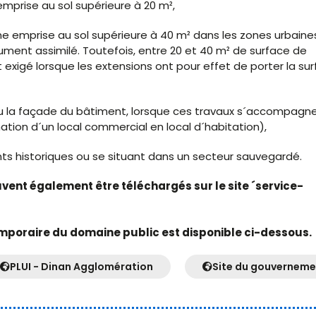
mprise au sol supérieure à 20 m²,
ne emprise au sol supérieure à 40 m² dans les zones urbaine
ument assimilé. Toutefois, entre 20 et 40 m² de surface de
 exigé lorsque les extensions ont pour effet de porter la su
 ou la façade du bâtiment, lorsque ces travaux s´accompagn
ion d´un local commercial en local d´habitation),
ts historiques ou se situant dans un secteur sauvegardé.
euvent également être téléchargés sur le site ´service-
mporaire du domaine public est disponible ci-dessous.
PLUI - Dinan Agglomération
Site du gouverneme