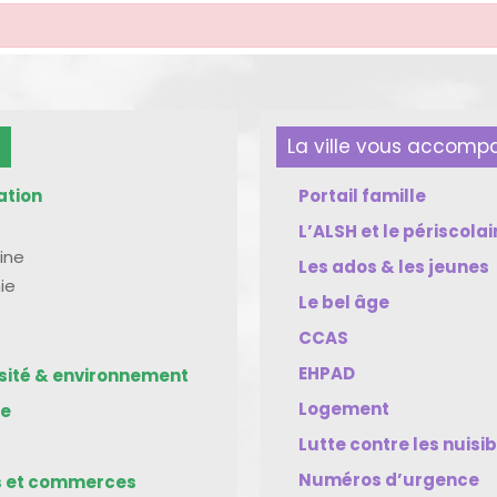
La ville vous accom
ation
Portail famille
L’ALSH et le périscolai
ine
Les ados & les jeunes
ie
Le bel âge
CCAS
EHPAD
rsité & environnement
Logement
me
Lutte contre les nuisi
Numéros d’urgence
s et commerces