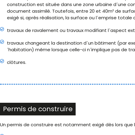
construction est située dans une zone urbaine d´une co
document assimilé. Toutefois, entre 20 et 40m² de surfac
exigé si, après réalisation, la surface ou l´emprise total
travaux de ravalement ou travaux modifiant l´aspect ext
travaux changeant la destination d´un bâtiment (par exe
´habitation) même lorsque celle-ci n´implique pas de tra
clôtures.
Permis de construire
Un permis de construire est notamment exigé dès lors que l