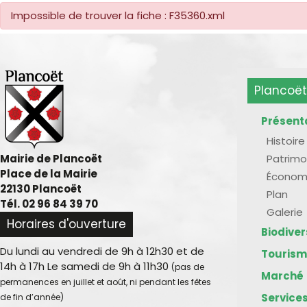
Impossible de trouver la fiche : F35360.xml
Plancoët
Présent
Histoire
Patrimo
Mairie de Plancoët
Place de la Mairie
Économ
22130 Plancoët
Plan
Tél. 02 96 84 39 70
Galerie
Horaires d'ouverture
Biodive
Du lundi au vendredi de 9h à 12h30 et de
Touris
14h à 17h Le samedi de 9h à 11h30
(pas de
Marché
permanences en juillet et août, ni pendant les fêtes
Service
de fin d’année)