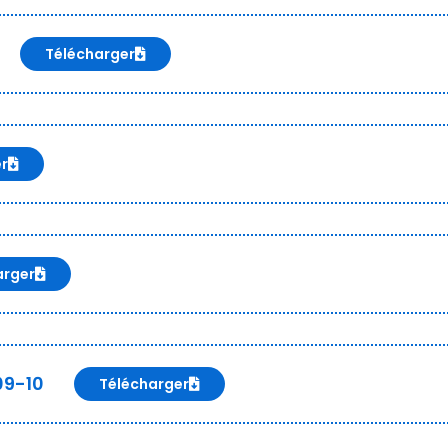
Télécharger
er
arger
09-10
Télécharger