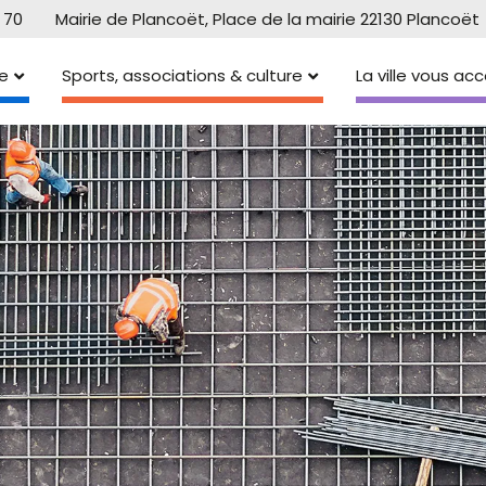
 70
Mairie de Plancoët, Place de la mairie 22130 Plancoët
e
Sports, associations & culture
La ville vous a