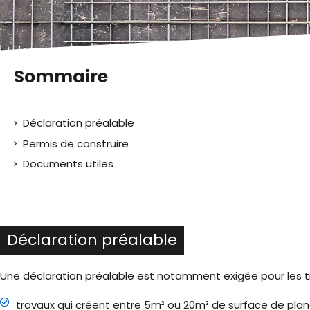
malvoyants
qui
utilisent
un
lecteur
Sommaire
d'écran ;
Appuyez
sur
Déclaration préalable
Ctrl-
F10
Permis de construire
pour
Documents utiles
ouvrir
un
menu
d'accessibilité.
Déclaration préalable
Une déclaration préalable est notamment exigée pour les tr
travaux qui créent entre 5m² ou 20m² de surface de planc