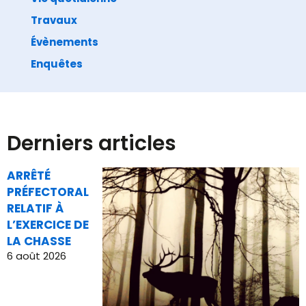
Précédent
Suivant
Travaux
Marché de créatrices – Association ADIE
SURVOL HÉLICOPTÈRE À BASSE ALTITUDE
Évènements
Enquêtes
Derniers articles
ARRÊTÉ
PRÉFECTORAL
RELATIF À
L’EXERCICE DE
LA CHASSE
6 août 2026