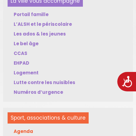
La ville vous accompagne
Portail famille
L’ALSH et le périscolaire
Les ados & les jeunes
Le bel âge
CCAS
EHPAD
Logement
Acces
Lutte contre les nuisibles
Numéros d’urgence
Sport, associations & culture
Agenda