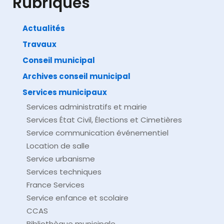
Rubriques
Actualités
Travaux
©
Direction de l'information légale et administrative
comarquage developpé par
baseo.io
Conseil municipal
Archives conseil municipal
Services municipaux
Services administratifs et mairie
Services État Civil, Élections et Cimetières
Service communication événementiel
Location de salle
Service urbanisme
Services techniques
France Services
Service enfance et scolaire
CCAS
Bibliothèque municipale