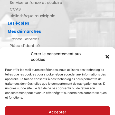
Service enfance et scolaire
CCAS
Bibliothèque municipale
Les écoles
Mes démarches
France Services
Pièce d’identité
Urbanisme
Gérer le consentement aux
Demande d’actes d’état civil
cookies
Se marier, se pacser
Pour offrir les meilleures expériences, nous utilisons des technologies
Inscription listes électorales
telles que les cookies pour stocker et/ou accéder aux informations des
Recensement militaire
appareils. Le fait de consentir à ces technologies nous permettra de
traiter des données telles que le comportement de navigation ou les ID
Le journal de ma ville
uniques sur ce site. Le fait de ne pas consentir ou de retirer son
consentement peut avoir un effet négatif sur certaines caractéristiques
Gestion des déchets
et fonctions.
Dinan Agglomération
Accepter