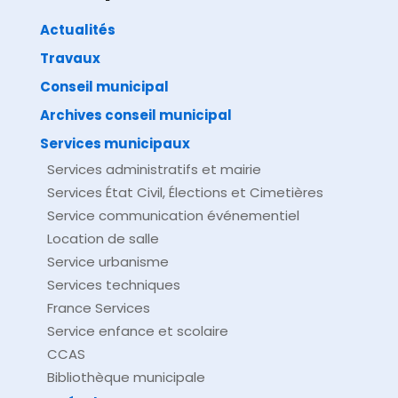
Actualités
Travaux
©
Direction de l'information légale et administrative
comarquage developpé par
baseo.io
Conseil municipal
Archives conseil municipal
Services municipaux
Services administratifs et mairie
Services État Civil, Élections et Cimetières
Service communication événementiel
Location de salle
Service urbanisme
Services techniques
France Services
Service enfance et scolaire
CCAS
Bibliothèque municipale