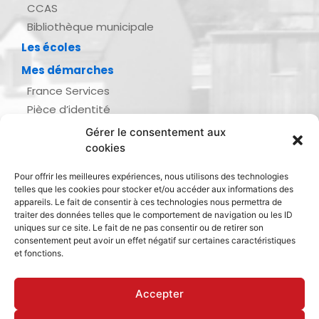
CCAS
Bibliothèque municipale
Les écoles
Mes démarches
France Services
Pièce d’identité
Urbanisme
Gérer le consentement aux
Demande d’actes d’état civil
cookies
Se marier, se pacser
Pour offrir les meilleures expériences, nous utilisons des technologies
Inscription listes électorales
telles que les cookies pour stocker et/ou accéder aux informations des
Recensement militaire
appareils. Le fait de consentir à ces technologies nous permettra de
traiter des données telles que le comportement de navigation ou les ID
Le journal de ma ville
uniques sur ce site. Le fait de ne pas consentir ou de retirer son
consentement peut avoir un effet négatif sur certaines caractéristiques
Gestion des déchets
et fonctions.
Dinan Agglomération
Accepter