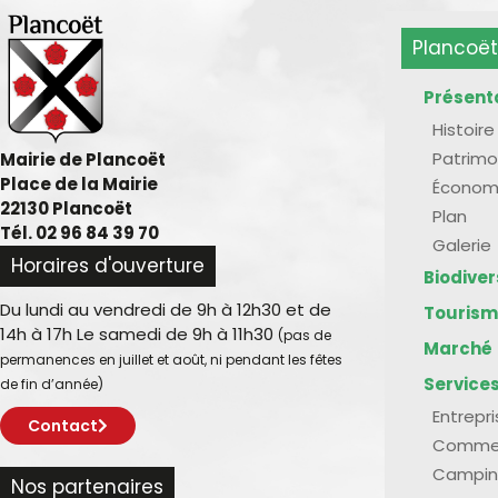
Plancoët
Présent
Histoire
Patrimo
Mairie de Plancoët
Place de la Mairie
Économ
22130 Plancoët
Plan
Tél. 02 96 84 39 70
Galerie
Horaires d'ouverture
Biodive
Du lundi au vendredi de 9h à 12h30 et de
Touris
14h à 17h Le samedi de 9h à 11h30
(pas de
Marché
permanences en juillet et août, ni pendant les fêtes
Service
de fin d’année)
Entrepr
Contact
Comme
Campin
Nos partenaires