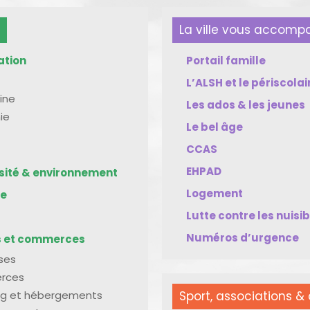
La ville vous accom
ation
Portail famille
L’ALSH et le périscolai
ine
Les ados & les jeunes
ie
Le bel âge
CCAS
EHPAD
rsité & environnement
Logement
me
Lutte contre les nuisi
Numéros d’urgence
s et commerces
ises
rces
g et hébergements
Sport, associations & 