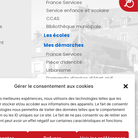
Acces
France Services
Service enfance et scolaire
CCAS
s
Bibliothèque municipale
Les écoles
nt
Mes démarches
France Services
Pièce d’identité
Urbanisme
Demande d’actes d’état civil
Se marier, se pacser
Gérer le consentement aux cookies
zau
Inscription listes électorales
les meilleures expériences, nous utilisons des technologies telles que les
Recensement militaire
 stocker et/ou accéder aux informations des appareils. Le fait de consentir
ologies nous permettra de traiter des données telles que le comportement
Le journal de ma ville
n ou les ID uniques sur ce site. Le fait de ne pas consentir ou de retirer son
Gestion des déchets
 peut avoir un effet négatif sur certaines caractéristiques et fonctions.
Dinan Agglomération