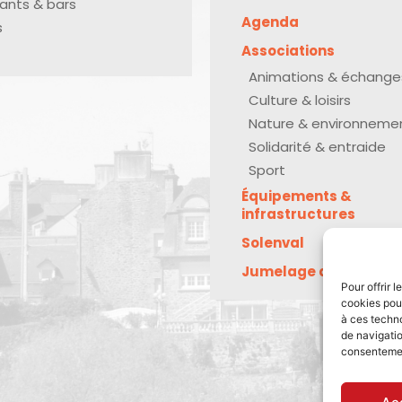
ants & bars
Agenda
s
Associations
Animations & échange
Culture & loisirs
Nature & environneme
Solidarité & entraide
Sport
Équipements &
infrastructures
Solenval
Jumelage avec Kreu
Pour offrir 
cookies pour
à ces techn
de navigatio
consentement