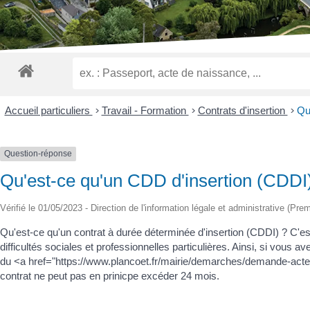
malvoyants
qui
utilisent
un
lecteur
d'écran ;
Appuyez
sur
Accueil particuliers
>
Travail - Formation
>
Contrats d'insertion
>
Qu
Ctrl-
F10
pour
Question-réponse
ouvrir
Qu'est-ce qu'un CDD d'insertion (CDDI
un
menu
Vérifié le 01/05/2023 - Direction de l'information légale et administrative (Prem
d'accessibilité.
Qu'est-ce qu'un contrat à durée déterminée d'insertion (CDDI) ? C'e
difficultés sociales et professionnelles particulières. Ainsi, si vous 
du <a href="https://www.plancoet.fr/mairie/demarches/demande-act
contrat ne peut pas en prinicpe excéder 24 mois.