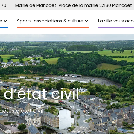
 70
Mairie de Plancoët, Place de la mairie 22130 Plancoët
e
Sports, associations & culture
La ville vous a
’état civil
tes d’état civil