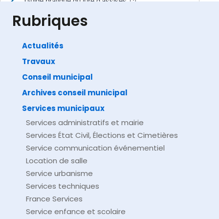
Guide pratique du juré d'assises
Ministère chargé de la justice
Rubriques
Actualités
Travaux
©
Direction de l'information légale et administrative
comarquage developpé par
baseo.io
Conseil municipal
Archives conseil municipal
Services municipaux
Services administratifs et mairie
Services État Civil, Élections et Cimetières
Service communication événementiel
Location de salle
Service urbanisme
Services techniques
France Services
Service enfance et scolaire