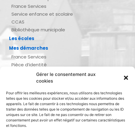
France Services
Service enfance et scolaire
CCAS
Bibliothèque municipale
Les écoles
Mes démarches
France Services
Pièce d’identité
Urbanisme
Gérer le consentement aux
Demande d’actes d’état civil
cookies
Se marier, se pacser
Pour offrir les meilleures expériences, nous utilisons des technologies
Inscription listes électorales
telles que les cookies pour stocker et/ou accéder aux informations des
Recensement militaire
appareils. Le fait de consentir à ces technologies nous permettra de
traiter des données telles que le comportement de navigation ou les ID
Le journal de ma ville
uniques sur ce site. Le fait de ne pas consentir ou de retirer son
consentement peut avoir un effet négatif sur certaines caractéristiques
Gestion des déchets
et fonctions.
Dinan Agglomération