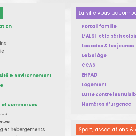
La ville vous accom
ation
Portail famille
L’ALSH et le périscolai
ine
Les ados & les jeunes
ie
Le bel âge
CCAS
EHPAD
rsité & environnement
Logement
me
Lutte contre les nuisi
Numéros d’urgence
s et commerces
ises
rces
g et hébergements
Sport, associations & 