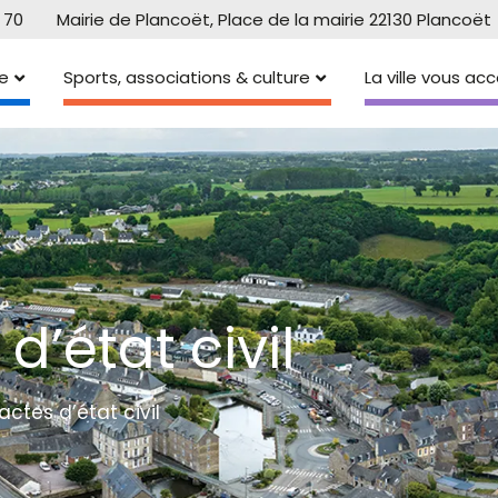
 70
Mairie de Plancoët, Place de la mairie 22130 Plancoët
e
Sports, associations & culture
La ville vous a
’état civil
tes d’état civil