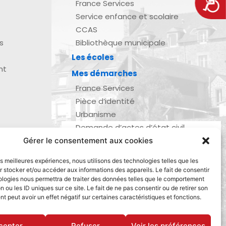
Acces
France Services
Service enfance et scolaire
CCAS
s
Bibliothèque municipale
Les écoles
nt
Mes démarches
France Services
Pièce d’identité
Urbanisme
Demande d’actes d’état civil
Se marier, se pacser
Gérer le consentement aux cookies
zau
Inscription listes électorales
les meilleures expériences, nous utilisons des technologies telles que les
Recensement militaire
 stocker et/ou accéder aux informations des appareils. Le fait de consentir
ologies nous permettra de traiter des données telles que le comportement
Le journal de ma ville
n ou les ID uniques sur ce site. Le fait de ne pas consentir ou de retirer son
Gestion des déchets
 peut avoir un effet négatif sur certaines caractéristiques et fonctions.
Dinan Agglomération
cepter
Refuser
Voir les préférences