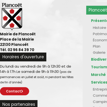
Plancoët
Présent
Histoire
Patrimo
Mairie de Plancoët
Place de la Mairie
Économ
22130 Plancoët
Plan
Tél. 02 96 84 39 70
Galerie
Horaires d'ouverture
Biodive
Du lundi au vendredi de 9h à 12h30 et de
Touris
14h à 17h Le samedi de 9h à 11h30
(pas de
Marché
permanences en juillet et août, ni pendant les fêtes
Service
de fin d’année)
Entrepr
Contact
Comme
Campin
Nos partenaires