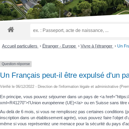
malvoyants
qui
utilisent
un
lecteur
d'écran ;
Appuyez
sur
Accueil particuliers
>
Étranger - Europe
>
Vivre à l'étranger
>
Un Fra
Ctrl-
F10
pour
Question-réponse
ouvrir
Un Français peut-il être expulsé d'un 
un
menu
Vérifié le 06/12/2022 - Direction de l'information légale et administrative (Prem
d'accessibilité.
En principe, vous pouvez séjourner dans un pays de <a href="https:
xml=R41270">l'Union européenne (UE)</a> ou en Suisse sans titre d
Au delà de 6 mois, si vous ne remplissez pas certaines conditions (par
inscription dans un établissement agrée), vous pouvez faire l'objet d'
même si vous représentez une menace pour la sécurité du pays d'ac