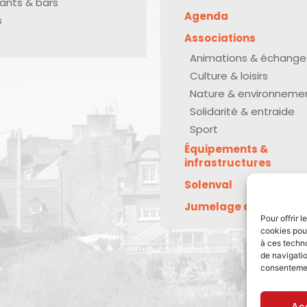
ants & bars
Agenda
s
Associations
Animations & échange
Culture & loisirs
Nature & environneme
Solidarité & entraide
Sport
Équipements &
infrastructures
Solenval
Jumelage avec Kreu
Pour offrir 
cookies pour
à ces techn
de navigatio
consentement
Ac