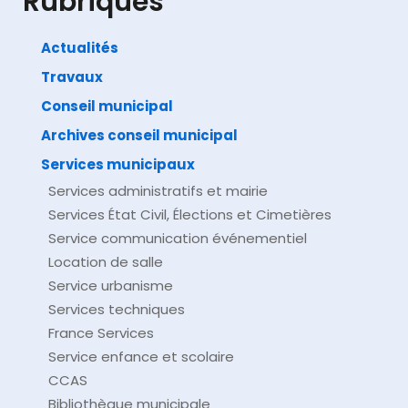
Rubriques
Actualités
Travaux
©
Direction de l'information légale et administrative
comarquage developpé par
baseo.io
Conseil municipal
Archives conseil municipal
Services municipaux
Services administratifs et mairie
Services État Civil, Élections et Cimetières
Service communication événementiel
Location de salle
Service urbanisme
Services techniques
France Services
Service enfance et scolaire
CCAS
Bibliothèque municipale