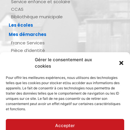
Service enfance et scolaire
CCAS
Bibliothèque municipale
Les écoles
Mes démarches
France Services
Pièce d’identité
Urbanisme
Gérer le consentement aux
Demande d’actes d’état civil
cookies
Se marier, se pacser
Pour offrir les meilleures expériences, nous utilisons des technologies
Inscription listes électorales
telles que les cookies pour stocker et/ou accéder aux informations des
Recensement militaire
appareils. Le fait de consentir à ces technologies nous permettra de
traiter des données telles que le comportement de navigation ou les ID
Le journal de ma ville
uniques sur ce site. Le fait de ne pas consentir ou de retirer son
consentement peut avoir un effet négatif sur certaines caractéristiques
Gestion des déchets
et fonctions.
Dinan Agglomération
Accepter