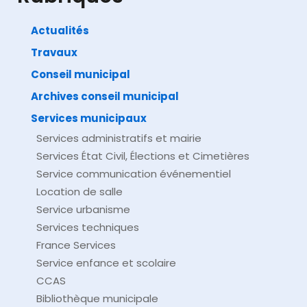
Actualités
Travaux
©
Direction de l'information légale et administrative
comarquage developpé par
baseo.io
Conseil municipal
Archives conseil municipal
Services municipaux
Services administratifs et mairie
Services État Civil, Élections et Cimetières
Service communication événementiel
Location de salle
Service urbanisme
Services techniques
France Services
Service enfance et scolaire
CCAS
Bibliothèque municipale