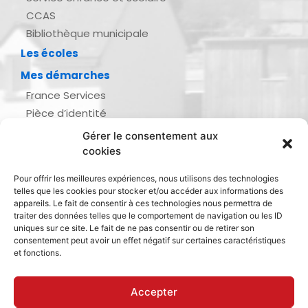
CCAS
Bibliothèque municipale
Les écoles
Mes démarches
France Services
Pièce d’identité
Urbanisme
Gérer le consentement aux
Demande d’actes d’état civil
cookies
Se marier, se pacser
Pour offrir les meilleures expériences, nous utilisons des technologies
Inscription listes électorales
telles que les cookies pour stocker et/ou accéder aux informations des
Recensement militaire
appareils. Le fait de consentir à ces technologies nous permettra de
traiter des données telles que le comportement de navigation ou les ID
Le journal de ma ville
uniques sur ce site. Le fait de ne pas consentir ou de retirer son
consentement peut avoir un effet négatif sur certaines caractéristiques
Gestion des déchets
et fonctions.
Dinan Agglomération
Accepter