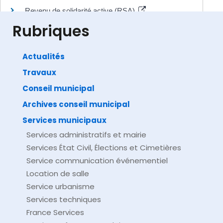
Revenu de solidarité active (RSA)
Ministère chargé des affaires sociales
Rubriques
Actualités
Travaux
©
Direction de l'information légale et administrative
comarquage developpé par
baseo.io
Conseil municipal
Archives conseil municipal
Services municipaux
Services administratifs et mairie
Services État Civil, Élections et Cimetières
Service communication événementiel
Location de salle
Service urbanisme
Services techniques
France Services