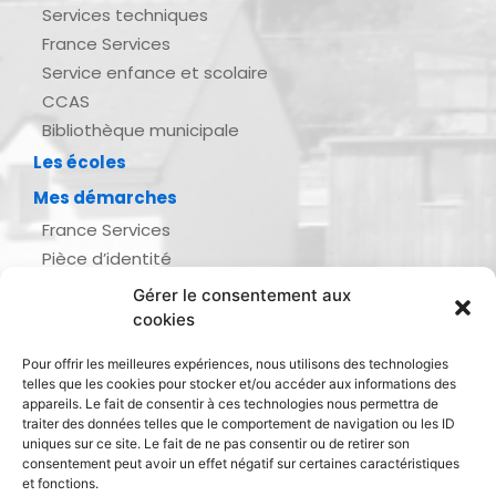
Services techniques
France Services
Service enfance et scolaire
CCAS
Bibliothèque municipale
Les écoles
Mes démarches
France Services
Pièce d’identité
Urbanisme
Gérer le consentement aux
Demande d’actes d’état civil
cookies
Se marier, se pacser
Pour offrir les meilleures expériences, nous utilisons des technologies
Inscription listes électorales
telles que les cookies pour stocker et/ou accéder aux informations des
Recensement militaire
appareils. Le fait de consentir à ces technologies nous permettra de
traiter des données telles que le comportement de navigation ou les ID
Le journal de ma ville
uniques sur ce site. Le fait de ne pas consentir ou de retirer son
consentement peut avoir un effet négatif sur certaines caractéristiques
Gestion des déchets
et fonctions.