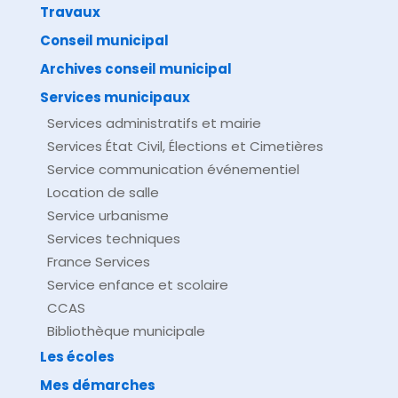
Travaux
©
Direction de l'information légale et administrative
comarquage developpé par
baseo.io
Conseil municipal
Archives conseil municipal
Services municipaux
Services administratifs et mairie
Services État Civil, Élections et Cimetières
Service communication événementiel
Location de salle
Service urbanisme
Services techniques
France Services
Service enfance et scolaire
CCAS
Bibliothèque municipale
Les écoles
Mes démarches