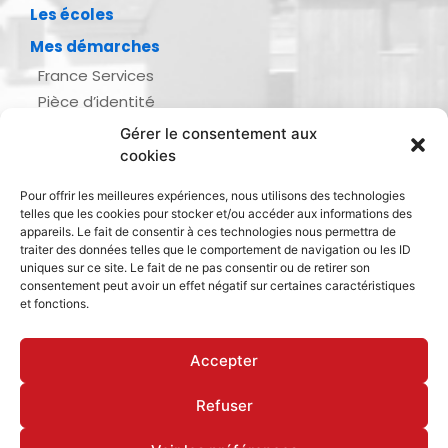
Les écoles
Mes démarches
France Services
Pièce d’identité
Urbanisme
Gérer le consentement aux
Demande d’actes d’état civil
cookies
Se marier, se pacser
Pour offrir les meilleures expériences, nous utilisons des technologies
Inscription listes électorales
telles que les cookies pour stocker et/ou accéder aux informations des
Recensement militaire
appareils. Le fait de consentir à ces technologies nous permettra de
traiter des données telles que le comportement de navigation ou les ID
Le journal de ma ville
uniques sur ce site. Le fait de ne pas consentir ou de retirer son
consentement peut avoir un effet négatif sur certaines caractéristiques
Gestion des déchets
et fonctions.
Dinan Agglomération
Accepter
Refuser
Mentions légales & politique de confidentialité
Déclaration d’accessibilité
Cookies