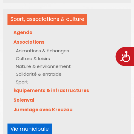
Sport, associations & culture
Agenda
Associations
Animations & échanges
Acces
Culture & loisirs
Nature & environnement
Solidarité & entraide
Sport
Équipements & infrastructures
Solenval
Jumelage avec Kreuzau
Vie municipale