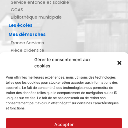
Service enfance et scolaire
CCAS
Bibliothèque municipale
Les écoles
Mes démarches
France Services
Pièce d’identité
Urbanisme
Gérer le consentement aux
Demande d’actes d’état civil
cookies
Se marier, se pacser
Pour offrir les meilleures expériences, nous utilisons des technologies
Inscription listes électorales
telles que les cookies pour stocker et/ou accéder aux informations des
Recensement militaire
appareils. Le fait de consentir à ces technologies nous permettra de
traiter des données telles que le comportement de navigation ou les ID
Le journal de ma ville
uniques sur ce site. Le fait de ne pas consentir ou de retirer son
consentement peut avoir un effet négatif sur certaines caractéristiques
Gestion des déchets
et fonctions.
Dinan Agglomération
Accepter