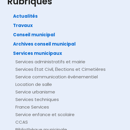
Rubriques
Actualités
Travaux
©
Direction de l'information légale et administrative
comarquage developpé par
baseo.io
Conseil municipal
Archives conseil municipal
Services municipaux
Services administratifs et mairie
Services État Civil, Élections et Cimetières
Service communication événementiel
Location de salle
Service urbanisme
Services techniques
France Services
Service enfance et scolaire
CCAS
Bibliothèque municipale