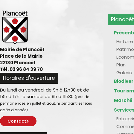
Plancoët
Présent
Histoire
Patrimo
Mairie de Plancoët
Place de la Mairie
Économ
22130 Plancoët
Plan
Tél. 02 96 84 39 70
Galerie
Horaires d'ouverture
Biodive
Du lundi au vendredi de 9h à 12h30 et de
Touris
14h à 17h Le samedi de 9h à 11h30
(pas de
Marché
permanences en juillet et août, ni pendant les fêtes
Service
de fin d’année)
Entrepr
Contact
Comme