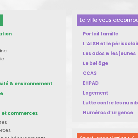
La ville vous accom
ation
Portail famille
L’ALSH et le périscolai
ine
Les ados & les jeunes
ie
Le bel âge
CCAS
EHPAD
rsité & environnement
Logement
me
Lutte contre les nuisi
Numéros d’urgence
s et commerces
ises
rces