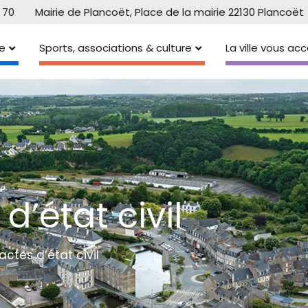
 70
Mairie de Plancoët, Place de la mairie 22130 Plancoët
e
Sports, associations & culture
La ville vous a
’état civil
tes d’état civil