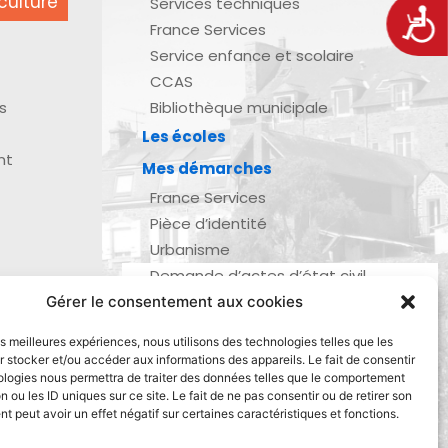
culture
Services techniques
Acces
France Services
Service enfance et scolaire
CCAS
s
Bibliothèque municipale
Les écoles
nt
Mes démarches
France Services
Pièce d’identité
Urbanisme
Demande d’actes d’état civil
Se marier, se pacser
Gérer le consentement aux cookies
zau
Inscription listes électorales
les meilleures expériences, nous utilisons des technologies telles que les
Recensement militaire
 stocker et/ou accéder aux informations des appareils. Le fait de consentir
ologies nous permettra de traiter des données telles que le comportement
Le journal de ma ville
n ou les ID uniques sur ce site. Le fait de ne pas consentir ou de retirer son
Gestion des déchets
 peut avoir un effet négatif sur certaines caractéristiques et fonctions.
Dinan Agglomération