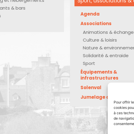
g et hébergements
Sport, associations & 
ants & bars
Agenda
s
Associations
Animations & échange
Culture & loisirs
Nature & environneme
Solidarité & entraide
Sport
Équipements &
infrastructures
Solenval
Jumelage avec Kreu
Pour offrir 
cookies pour
à ces techn
de navigatio
consentement