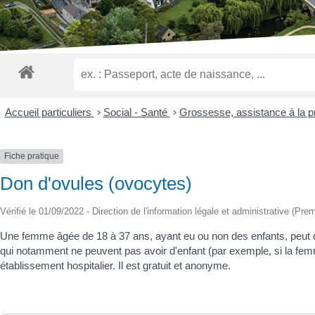
malvoyants
qui
utilisent
un
lecteur
d'écran ;
Appuyez
sur
Accueil particuliers
>
Social - Santé
>
Grossesse, assistance à la p
Ctrl-
F10
pour
Fiche pratique
ouvrir
Don d'ovules (ovocytes)
un
menu
Vérifié le 01/09/2022 - Direction de l'information légale et administrative (Prem
d'accessibilité.
Une femme âgée de 18 à 37 ans, ayant eu ou non des enfants, peut 
qui notamment ne peuvent pas avoir d'enfant (par exemple, si la fem
établissement hospitalier. Il est gratuit et anonyme.