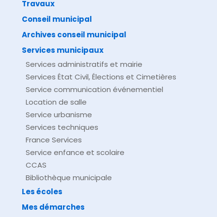
Travaux
©
Direction de l'information légale et administrative
comarquage developpé par
baseo.io
Conseil municipal
Archives conseil municipal
Services municipaux
Services administratifs et mairie
Services État Civil, Élections et Cimetières
Service communication événementiel
Location de salle
Service urbanisme
Services techniques
France Services
Service enfance et scolaire
CCAS
Bibliothèque municipale
Les écoles
Mes démarches