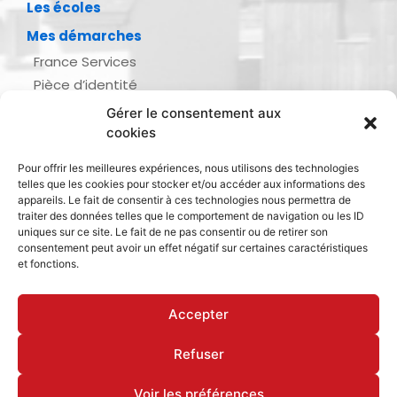
Les écoles
Mes démarches
France Services
Pièce d’identité
Urbanisme
Gérer le consentement aux
Demande d’actes d’état civil
cookies
Se marier, se pacser
Pour offrir les meilleures expériences, nous utilisons des technologies
Inscription listes électorales
telles que les cookies pour stocker et/ou accéder aux informations des
Recensement militaire
appareils. Le fait de consentir à ces technologies nous permettra de
traiter des données telles que le comportement de navigation ou les ID
Le journal de ma ville
uniques sur ce site. Le fait de ne pas consentir ou de retirer son
consentement peut avoir un effet négatif sur certaines caractéristiques
Gestion des déchets
et fonctions.
Dinan Agglomération
Accepter
Refuser
Mentions légales & politique de confidentialité
Déclaration d’accessibilité
Cookies
Voir les préférences