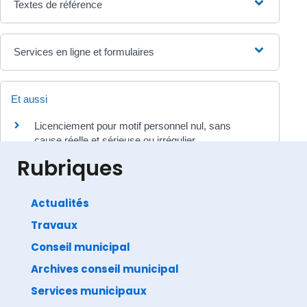
Textes de référence
Services en ligne et formulaires
Et aussi
Licenciement pour motif personnel nul, sans
cause réelle et sérieuse ou irrégulier
Travail - Formation
Rubriques
Actualités
Travaux
©
Direction de l'information légale et administrative
comarquage developpé par
baseo.io
Conseil municipal
Archives conseil municipal
Services municipaux