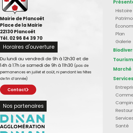
Présent
Histoire
Patrimo
Mairie de Plancoët
Place de la Mairie
Économ
22130 Plancoët
Plan
Tél. 02 96 84 39 70
Galerie
Horaires d'ouverture
Biodive
Du lundi au vendredi de 9h à 12h30 et de
Touris
14h à 17h Le samedi de 9h à 11h30
(pas de
Marché
permanences en juillet et août, ni pendant les fêtes
Service
de fin d’année)
Entrepr
Contact
Comme
Campin
Nos partenaires
Restaur
Service
Santé