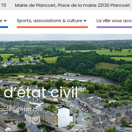
 70
Mairie de Plancoët, Place de la mairie 22130 Plancoët
e
Sports, associations & culture
La ville vous a
’état civil
tes d’état civil