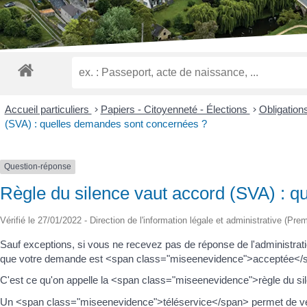
malvoyants
qui
utilisent
un
lecteur
d'écran ;
Appuyez
sur
Accueil particuliers
>
Papiers - Citoyenneté - Élections
>
Obligation
Ctrl-
(SVA) : quelles demandes sont concernées ?
F10
pour
ouvrir
Question-réponse
un
Règle du silence vaut accord (SVA) : 
menu
d'accessibilité.
Vérifié le 27/01/2022 - Direction de l'information légale et administrative (Prem
Sauf exceptions, si vous ne recevez pas de réponse de l'administra
que votre demande est <span class="miseenevidence">acceptée</
C'est ce qu'on appelle la <span class="miseenevidence">règle du si
Un <span class="miseenevidence">téléservice</span> permet de vérif