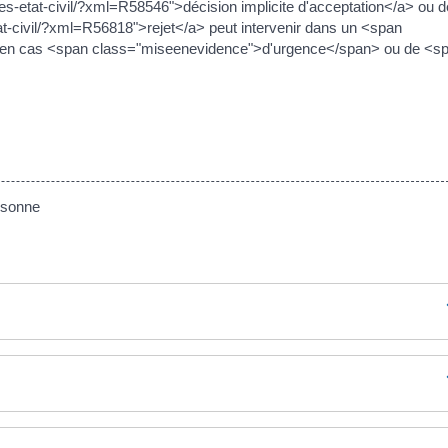
s-etat-civil/?xml=R58546">décision implicite d'acceptation</a> ou 
t-civil/?xml=R56818">rejet</a> peut intervenir dans un <span
n> en cas <span class="miseenevidence">d'urgence</span> ou de <s
ersonne