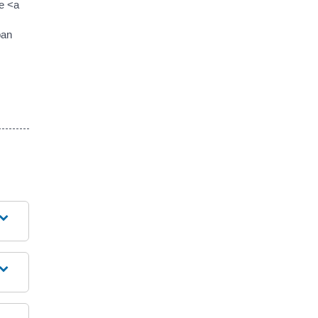
de <a
pan