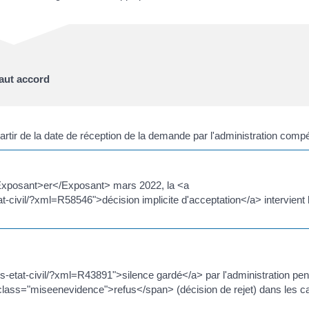
vaut accord
ir de la date de réception de la demande par l'administration compé
<Exposant>er</Exposant> mars 2022, la <a
-civil/?xml=R58546">décision implicite d'acceptation</a> intervient 
-etat-civil/?xml=R43891">silence gardé</a> par l'administration pe
lass="miseenevidence">refus</span> (décision de rejet) dans les c