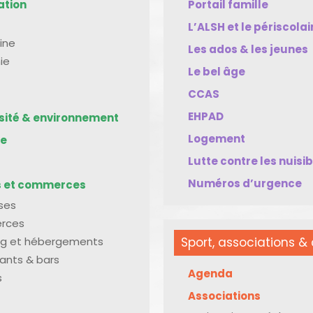
ation
Portail famille
L’ALSH et le périscolai
ine
Les ados & les jeunes
ie
Le bel âge
CCAS
EHPAD
rsité & environnement
Logement
me
Lutte contre les nuisi
Numéros d’urgence
s et commerces
ises
rces
g et hébergements
Sport, associations & 
ants & bars
Agenda
s
Associations