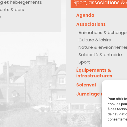
g et hébergements
Sport, associations & 
ants & bars
Agenda
s
Associations
Animations & échange
Culture & loisirs
Nature & environneme
Solidarité & entraide
Sport
Équipements &
infrastructures
Solenval
Jumelage avec Kreu
Pour offrir 
cookies pour
à ces techn
de navigatio
consentement