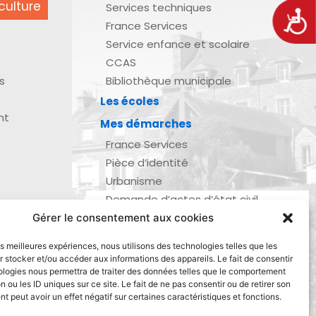
culture
Services techniques
Acces
France Services
Service enfance et scolaire
CCAS
s
Bibliothèque municipale
Les écoles
nt
Mes démarches
France Services
Pièce d’identité
Urbanisme
Demande d’actes d’état civil
Se marier, se pacser
Gérer le consentement aux cookies
zau
Inscription listes électorales
les meilleures expériences, nous utilisons des technologies telles que les
Recensement militaire
 stocker et/ou accéder aux informations des appareils. Le fait de consentir
ologies nous permettra de traiter des données telles que le comportement
Le journal de ma ville
n ou les ID uniques sur ce site. Le fait de ne pas consentir ou de retirer son
Gestion des déchets
 peut avoir un effet négatif sur certaines caractéristiques et fonctions.