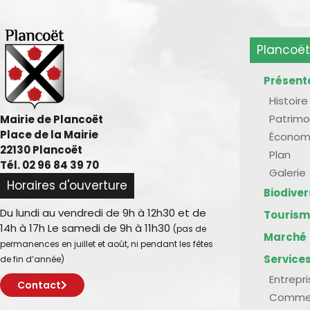
Plancoët
Présent
Histoire
Patrimo
Mairie de Plancoët
Place de la Mairie
Économ
22130 Plancoët
Plan
Tél. 02 96 84 39 70
Galerie
Horaires d'ouverture
Biodive
Du lundi au vendredi de 9h à 12h30 et de
Touris
14h à 17h Le samedi de 9h à 11h30
(pas de
Marché
permanences en juillet et août, ni pendant les fêtes
Service
de fin d’année)
Entrepr
Contact
Comme