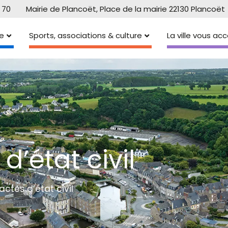
 70
Mairie de Plancoët, Place de la mairie 22130 Plancoët
e
Sports, associations & culture
La ville vous a
’état civil
tes d’état civil