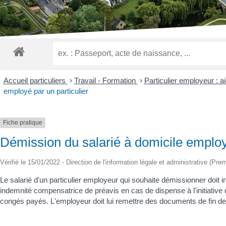
malvoyants
qui
utilisent
un
lecteur
d'écran ;
Appuyez
sur
Accueil particuliers
>
Travail - Formation
>
Particulier employeur : a
Ctrl-
employé par un particulier
F10
pour
ouvrir
Fiche pratique
un
Démission du salarié à domicile employé
menu
d'accessibilité.
Vérifié le 15/01/2022 - Direction de l'information légale et administrative (Prem
Le salarié d'un particulier employeur qui souhaite démissionner doit i
indemnité compensatrice de préavis en cas de dispense à l'initiativ
congés payés. L'employeur doit lui remettre des documents de fin de