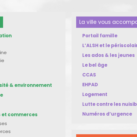
La ville vous accom
ation
Portail famille
L’ALSH et le périscolai
ine
Les ados & les jeunes
ie
Le bel âge
CCAS
EHPAD
rsité & environnement
Logement
me
Lutte contre les nuisi
Numéros d’urgence
s et commerces
ises
rces