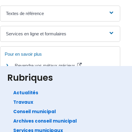
Textes de référence
Services en ligne et formulaires
Pour en savoir plus
Revendre vos métaux précieux
Institut national de la consommation (INC)
Rubriques
Actualités
Travaux
©
Direction de l'information légale et administrative
comarquage developpé par
baseo.io
Conseil municipal
Archives conseil municipal
Services municipaux