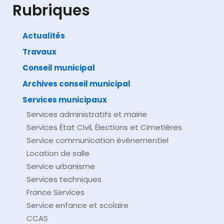
Rubriques
Actualités
Travaux
©
Direction de l'information légale et administrative
comarquage developpé par
baseo.io
Conseil municipal
Archives conseil municipal
Services municipaux
Services administratifs et mairie
Services État Civil, Élections et Cimetières
Service communication événementiel
Location de salle
Service urbanisme
Services techniques
France Services
Service enfance et scolaire
CCAS