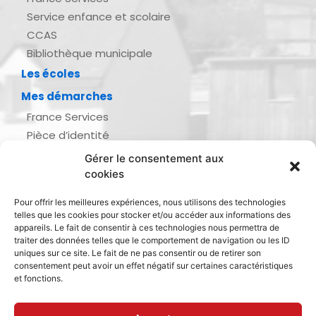
Service enfance et scolaire
CCAS
Bibliothèque municipale
Les écoles
Mes démarches
France Services
Pièce d’identité
Urbanisme
Gérer le consentement aux
Demande d’actes d’état civil
cookies
Se marier, se pacser
Pour offrir les meilleures expériences, nous utilisons des technologies
Inscription listes électorales
telles que les cookies pour stocker et/ou accéder aux informations des
Recensement militaire
appareils. Le fait de consentir à ces technologies nous permettra de
traiter des données telles que le comportement de navigation ou les ID
Le journal de ma ville
uniques sur ce site. Le fait de ne pas consentir ou de retirer son
consentement peut avoir un effet négatif sur certaines caractéristiques
Gestion des déchets
et fonctions.
Dinan Agglomération