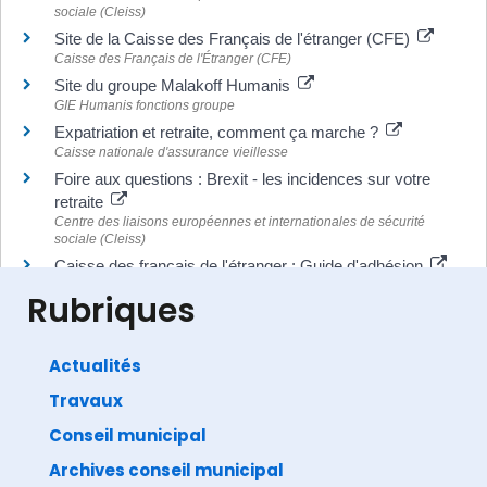
sociale (Cleiss)
Site de la Caisse des Français de l'étranger (CFE)
Caisse des Français de l'Étranger (CFE)
Site du groupe Malakoff Humanis
GIE Humanis fonctions groupe
Expatriation et retraite, comment ça marche ?
Caisse nationale d'assurance vieillesse
Foire aux questions : Brexit - les incidences sur votre
retraite
Centre des liaisons européennes et internationales de sécurité
sociale (Cleiss)
Caisse des français de l'étranger : Guide d'adhésion
Caisse des Français de l'Étranger (CFE)
Rubriques
Actualités
Travaux
©
Direction de l'information légale et administrative
comarquage developpé par
baseo.io
Conseil municipal
Archives conseil municipal