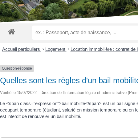
malvoyants
qui
utilisent
un
lecteur
d'écran ;
Appuyez
sur
Accueil particuliers
>
Logement
>
Location immobilière : contrat de l
Ctrl-
F10
pour
Question-réponse
ouvrir
Quelles sont les règles d'un bail mobilit
un
menu
Vérifié le 15/07/2022 - Direction de l'information légale et administrative (Prem
d'accessibilité.
Le <span class="expression">bail mobilité</span> est un bail signé 
occupant temporaire (étudiant, salarié en mission temporaire ou en form
est interdit de renouveler un bail mobilité.