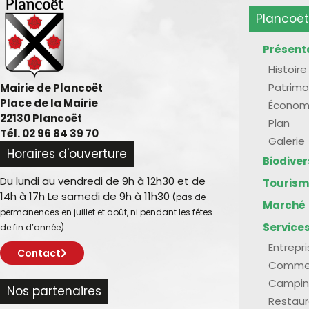
Plancoët
Présent
Histoire
Patrimo
Mairie de Plancoët
Place de la Mairie
Économ
22130 Plancoët
Plan
Tél. 02 96 84 39 70
Galerie
Horaires d'ouverture
Biodive
Du lundi au vendredi de 9h à 12h30 et de
Touris
14h à 17h Le samedi de 9h à 11h30
(pas de
Marché
permanences en juillet et août, ni pendant les fêtes
Service
de fin d’année)
Entrepr
Contact
Comme
Campin
Nos partenaires
Restaur