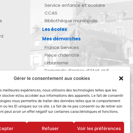
Service enfance et scolaire
CCAS
s
Bibliothèque municipale
Les écoles
nt
Mes démarches
France Services
Pièce d’identité
Urbanisme
Demande d’actes d’état civil
Se marier, se pacser
Gérer le consentement aux cookies
zau
Inscription listes électorales
les meilleures expériences, nous utilisons des technologies telles que les
Recensement militaire
 stocker et/ou accéder aux informations des appareils. Le fait de consentir
ologies nous permettra de traiter des données telles que le comportement
Le journal de ma ville
n ou les ID uniques sur ce site. Le fait de ne pas consentir ou de retirer son
Gestion des déchets
 peut avoir un effet négatif sur certaines caractéristiques et fonctions.
Dinan Agglomération
cepter
Refuser
Voir les préférences