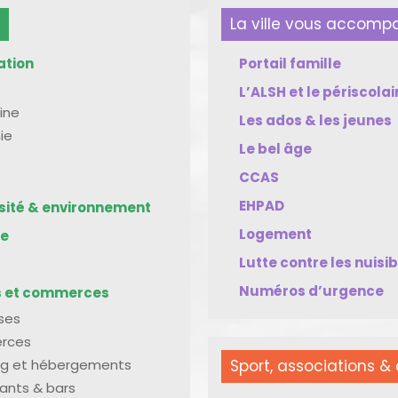
La ville vous accom
ation
Portail famille
L’ALSH et le périscolai
ine
Les ados & les jeunes
ie
Le bel âge
CCAS
EHPAD
rsité & environnement
Logement
me
Lutte contre les nuisi
Numéros d’urgence
s et commerces
ises
rces
g et hébergements
Sport, associations & 
ants & bars