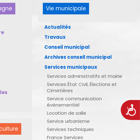
pagne
Vie municipale
Actualités
re
Travaux
Conseil municipal
Archives conseil municipal
Services municipaux
Services administratifs et mairie
Services État Civil, Élections et
Cimetières
bles
Service communication
événementiel
Acces
Location de salle
Service urbanisme
culture
Services techniques
France Services