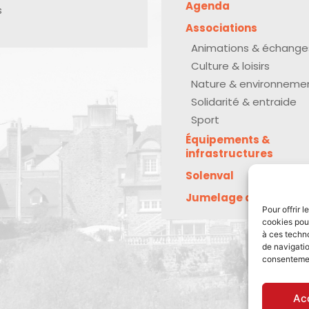
Agenda
s
Associations
Animations & échange
Culture & loisirs
Nature & environneme
Solidarité & entraide
Sport
Équipements &
infrastructures
Solenval
Jumelage avec Kreu
Pour offrir 
cookies pour
à ces techn
de navigatio
consentement
Ac