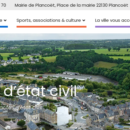
 70
Mairie de Plancoët, Place de la mairie 22130 Plancoët
e
Sports, associations & culture
La ville vous a
’état civil
tes d’état civil