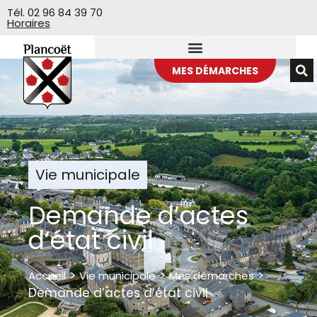
Veuillez
Tél. 02 96 84 39 70
Horaires
noter
:
Ce
site
MES DÉMARCHES
Web
comprend
un
système
d'accessibilité.
Vie municipale
Demande d’actes
d’état civil
>
>
>
Accueil
Vie municipale
Mes démarches
Demande d’actes d’état civil