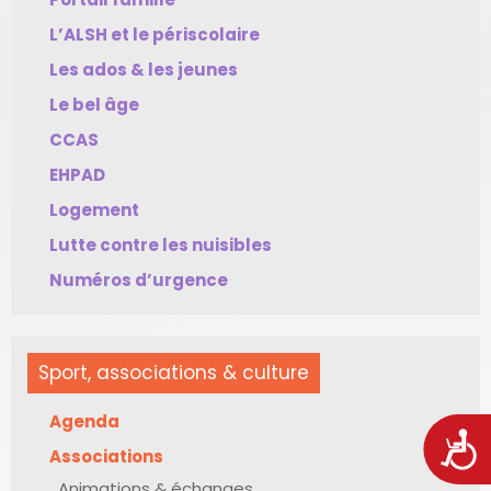
L’ALSH et le périscolaire
Les ados & les jeunes
Le bel âge
CCAS
EHPAD
Logement
Lutte contre les nuisibles
Numéros d’urgence
Sport, associations & culture
Agenda
Acces
Associations
Animations & échanges