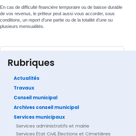
En cas de difficulté financière temporaire ou de baisse durable
de vos revenus, le prêteur peut aussi vous accorder, sous
conditions, un report d’une partie ou de la totalité d’une ou
plusieurs mensualités.
Services en ligne et formulaires
Rubriques
Actualités
Travaux
©
Direction de l'information légale et administrative
comarquage developpé par
baseo.io
Conseil municipal
Archives conseil municipal
Services municipaux
Services administratifs et mairie
Services État Civil, Élections et Cimetières