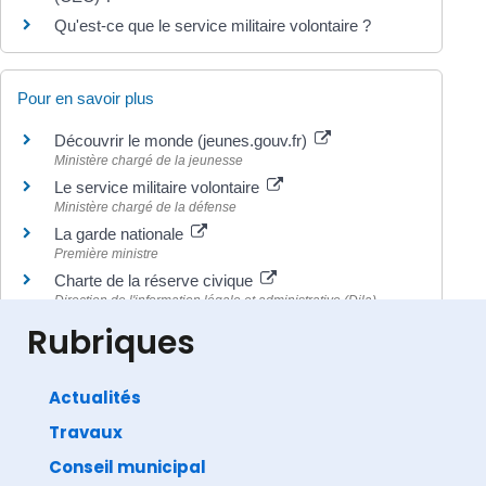
Qu'est-ce que le service militaire volontaire ?
Pour en savoir plus
Découvrir le monde (jeunes.gouv.fr)
Ministère chargé de la jeunesse
Le service militaire volontaire
Ministère chargé de la défense
La garde nationale
Première ministre
Charte de la réserve civique
Direction de l'information légale et administrative (Dila) -
Premier ministre
Rubriques
Actualités
Travaux
©
Direction de l'information légale et administrative
comarquage developpé par
baseo.io
Conseil municipal