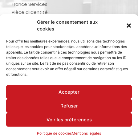
France Services
Pièce d’identité
Urbanisme
Gérer le consentement aux
Demande d’actes d’état civil
cookies
Se marier, se pacser
Pour offrir les meilleures expériences, nous utilisons des technologies
Inscription listes électorales
telles que les cookies pour stocker et/ou accéder aux informations des
Recensement militaire
appareils. Le fait de consentir à ces technologies nous permettra de
traiter des données telles que le comportement de navigation ou les ID
Le journal de ma ville
uniques sur ce site. Le fait de ne pas consentir ou de retirer son
consentement peut avoir un effet négatif sur certaines caractéristiques
Gestion des déchets
et fonctions.
Dinan Agglomération
Accepter
Refuser
Mentions légales & politique de confidentialité
Déclaration d’accessibilité
Cookies
Voir les préférences
Politique de cookies
Mentions légales
Site réalisé par www.cocktail-graphic.com