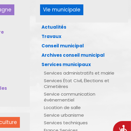
pagne
Vie municipale
Actualités
re
Travaux
Conseil municipal
Archives conseil municipal
Services municipaux
Services administratifs et mairie
Services État Civil, Élections et
Cimetières
bles
Service communication
événementiel
Location de salle
Service urbanisme
culture
Services techniques
Acces
France Services