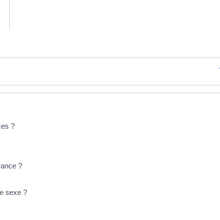
ces ?
rance ?
e sexe ?