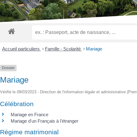
malvoyants
qui
utilisent
un
lecteur
d'écran ;
Appuyez
sur
Accueil particuliers
>
Famille - Scolarité
>
Mariage
Ctrl-
F10
pour
Dossier
ouvrir
Mariage
un
menu
Vérifié le 09/03/2023 - Direction de l'information légale et administrative (Prem
d'accessibilité.
Célébration
Mariage en France
Mariage d'un Français à l'étranger
Régime matrimonial