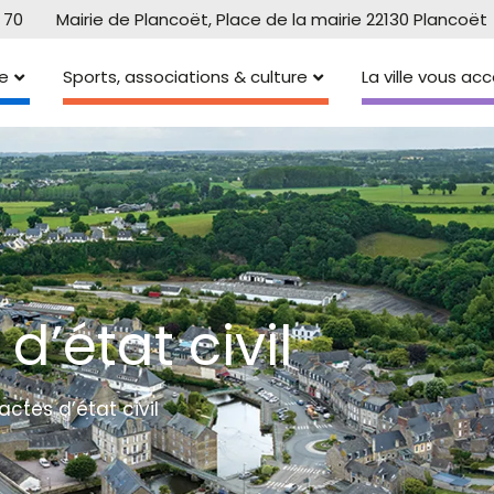
 70
Mairie de Plancoët, Place de la mairie 22130 Plancoët
e
Sports, associations & culture
La ville vous a
’état civil
tes d’état civil