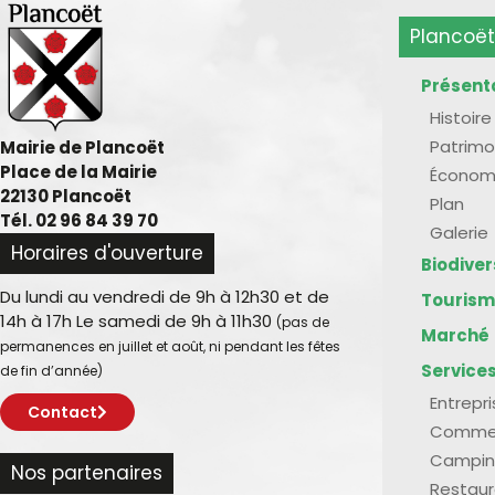
Plancoët
Présent
Histoire
Patrimo
Mairie de Plancoët
Place de la Mairie
Économ
22130 Plancoët
Plan
Tél. 02 96 84 39 70
Galerie
Horaires d'ouverture
Biodive
Du lundi au vendredi de 9h à 12h30 et de
Touris
14h à 17h Le samedi de 9h à 11h30
(pas de
Marché
permanences en juillet et août, ni pendant les fêtes
Service
de fin d’année)
Entrepr
Contact
Comme
Campin
Nos partenaires
Restaur