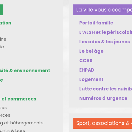
La ville vous accom
ation
Portail famille
L’ALSH et le périscolai
ine
Les ados & les jeunes
ie
Le bel âge
CCAS
EHPAD
rsité & environnement
Logement
me
Lutte contre les nuisi
Numéros d’urgence
s et commerces
ises
rces
g et hébergements
Sport, associations & 
ants & bars