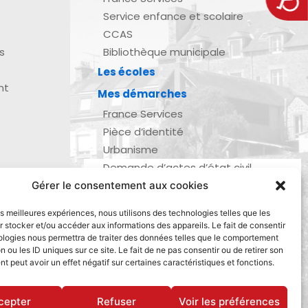
Service enfance et scolaire
CCAS
s
Bibliothèque municipale
Les écoles
nt
Mes démarches
France Services
Pièce d’identité
Urbanisme
Demande d’actes d’état civil
Se marier, se pacser
Gérer le consentement aux cookies
zau
Inscription listes électorales
les meilleures expériences, nous utilisons des technologies telles que les
Recensement militaire
 stocker et/ou accéder aux informations des appareils. Le fait de consentir
ologies nous permettra de traiter des données telles que le comportement
Le journal de ma ville
n ou les ID uniques sur ce site. Le fait de ne pas consentir ou de retirer son
Gestion des déchets
 peut avoir un effet négatif sur certaines caractéristiques et fonctions.
Dinan Agglomération
cepter
Refuser
Voir les préférences