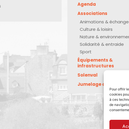
Agenda
s
Associations
Animations & échange
Culture & loisirs
Nature & environneme
Solidarité & entraide
Sport
Équipements &
infrastructures
Solenval
Jumelage avec Kreu
Pour offrir 
cookies pour
à ces techn
de navigatio
consentement
Ac