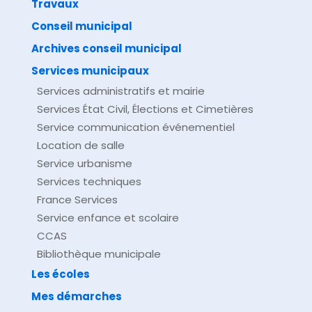
Travaux
©
Direction de l'information légale et administrative
comarquage developpé par
baseo.io
Conseil municipal
Archives conseil municipal
Services municipaux
Services administratifs et mairie
Services État Civil, Élections et Cimetières
Service communication événementiel
Location de salle
Service urbanisme
Services techniques
France Services
Service enfance et scolaire
CCAS
Bibliothèque municipale
Les écoles
Mes démarches