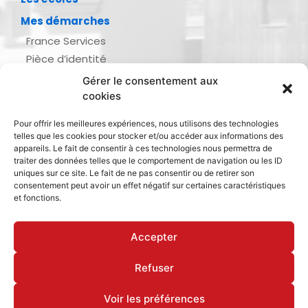
Mes démarches
France Services
Pièce d’identité
Urbanisme
Gérer le consentement aux
Demande d’actes d’état civil
cookies
Se marier, se pacser
Pour offrir les meilleures expériences, nous utilisons des technologies
Inscription listes électorales
telles que les cookies pour stocker et/ou accéder aux informations des
Recensement militaire
appareils. Le fait de consentir à ces technologies nous permettra de
traiter des données telles que le comportement de navigation ou les ID
Le journal de ma ville
uniques sur ce site. Le fait de ne pas consentir ou de retirer son
consentement peut avoir un effet négatif sur certaines caractéristiques
Gestion des déchets
et fonctions.
Dinan Agglomération
Accepter
Refuser
Mentions légales & politique de confidentialité
Déclaration d’accessibilité
Cookies
Voir les préférences