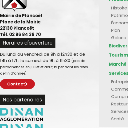
Histoire
Patrimo
Mairie de Plancoët
Place de la Mairie
Économ
22130 Plancoët
Plan
Tél. 02 96 84 39 70
Galerie
Horaires d'ouverture
Biodive
Du lundi au vendredi de 9h à 12h30 et de
Touris
14h à 17h Le samedi de 9h à 11h30
(pas de
Marché
permanences en juillet et août, ni pendant les fêtes
Service
de fin d’année)
Entrepr
Contact
Comme
Campin
Nos partenaires
Restaur
Service
Santé