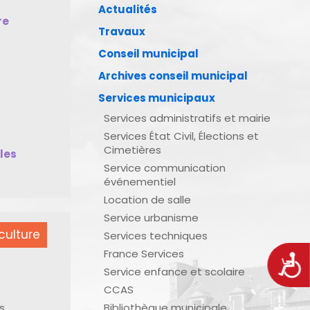
Actualités
re
Travaux
Conseil municipal
Archives conseil municipal
Services municipaux
Services administratifs et mairie
Services État Civil, Élections et
Cimetières
bles
Service communication
événementiel
Location de salle
Service urbanisme
culture
Services techniques
France Services
Acces
Service enfance et scolaire
CCAS
s
Bibliothèque municipale