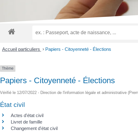
malvoyants
qui
utilisent
un
lecteur
d'écran ;
Appuyez
sur
Accueil particuliers
>
Papiers - Citoyenneté - Élections
Ctrl-
F10
pour
Thème
ouvrir
Papiers - Citoyenneté - Élections
un
menu
Vérifié le 12/07/2022 - Direction de l'information légale et administrative (Prem
d'accessibilité.
État civil
Actes d'état civil
Livret de famille
Changement d'état civil