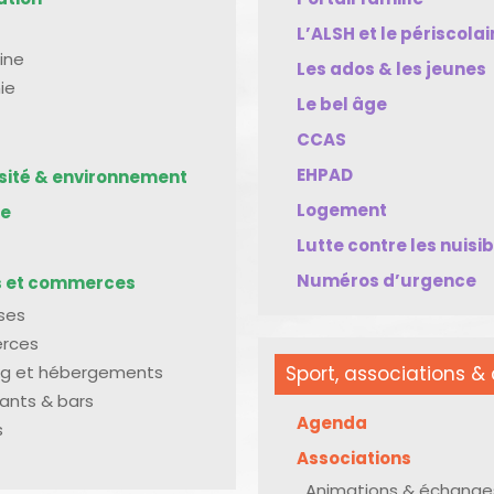
L’ALSH et le périscolai
ine
Les ados & les jeunes
ie
Le bel âge
CCAS
EHPAD
rsité & environnement
Logement
me
Lutte contre les nuisi
Numéros d’urgence
s et commerces
ises
rces
g et hébergements
Sport, associations & 
ants & bars
Agenda
s
Associations
Animations & échange