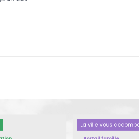
La ville vous accom
ation
Portail famille