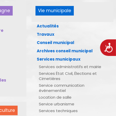
pagne
Vie municipale
Actualités
re
Travaux
Conseil municipal
Acces
Archives conseil municipal
Services municipaux
Services administratifs et mairie
Services État Civil, Élections et
Cimetières
bles
Service communication
événementiel
Location de salle
Service urbanisme
culture
Services techniques