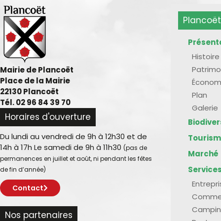
Plancoët
Présent
Histoire
Patrimo
Mairie de Plancoët
Place de la Mairie
Économ
22130 Plancoët
Plan
Tél. 02 96 84 39 70
Galerie
Horaires d'ouverture
Biodive
Du lundi au vendredi de 9h à 12h30 et de
Touris
14h à 17h Le samedi de 9h à 11h30
(pas de
Marché
permanences en juillet et août, ni pendant les fêtes
Service
de fin d’année)
Entrepr
Contact
Comme
Campin
Nos partenaires