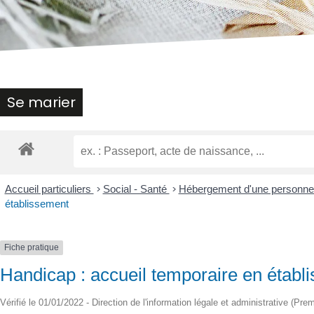
malvoyants
qui
utilisent
un
lecteur
d'écran ;
Appuyez
Se marier
sur
Ctrl-
F10
pour
ouvrir
un
Accueil particuliers
>
Social - Santé
>
Hébergement d'une personne 
menu
établissement
d'accessibilité.
Fiche pratique
Handicap : accueil temporaire en établ
Vérifié le 01/01/2022 - Direction de l'information légale et administrative (Prem