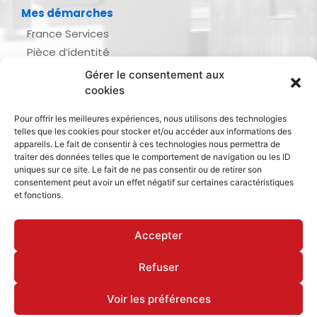
Mes démarches
France Services
Pièce d’identité
Urbanisme
Gérer le consentement aux
Demande d’actes d’état civil
cookies
Se marier, se pacser
Pour offrir les meilleures expériences, nous utilisons des technologies
Inscription listes électorales
telles que les cookies pour stocker et/ou accéder aux informations des
Recensement militaire
appareils. Le fait de consentir à ces technologies nous permettra de
traiter des données telles que le comportement de navigation ou les ID
Le journal de ma ville
uniques sur ce site. Le fait de ne pas consentir ou de retirer son
consentement peut avoir un effet négatif sur certaines caractéristiques
Gestion des déchets
et fonctions.
Dinan Agglomération
Accepter
Refuser
Mentions légales & politique de confidentialité
Déclaration d’accessibilité
Cookies
Voir les préférences