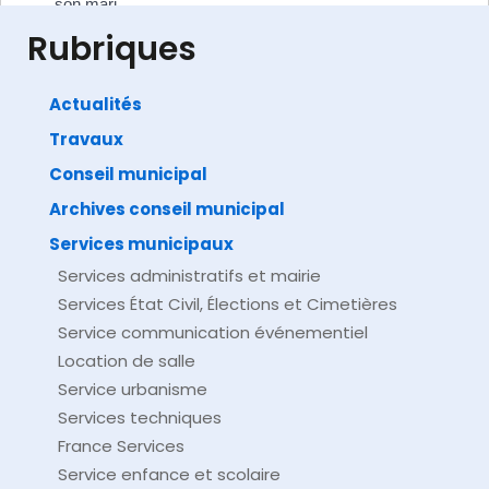
son mari
Papiers - Citoyenneté - Élections
Rubriques
Actualités
Travaux
©
Direction de l'information légale et administrative
comarquage developpé par
baseo.io
Conseil municipal
Archives conseil municipal
Services municipaux
Services administratifs et mairie
Services État Civil, Élections et Cimetières
Service communication événementiel
Location de salle
Service urbanisme
Services techniques
France Services
Service enfance et scolaire