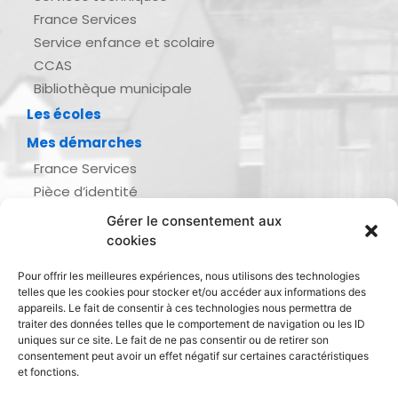
France Services
Service enfance et scolaire
CCAS
Bibliothèque municipale
Les écoles
Mes démarches
France Services
Pièce d’identité
Urbanisme
Gérer le consentement aux
Demande d’actes d’état civil
cookies
Se marier, se pacser
Pour offrir les meilleures expériences, nous utilisons des technologies
Inscription listes électorales
telles que les cookies pour stocker et/ou accéder aux informations des
Recensement militaire
appareils. Le fait de consentir à ces technologies nous permettra de
traiter des données telles que le comportement de navigation ou les ID
Le journal de ma ville
uniques sur ce site. Le fait de ne pas consentir ou de retirer son
consentement peut avoir un effet négatif sur certaines caractéristiques
Gestion des déchets
et fonctions.
Dinan Agglomération