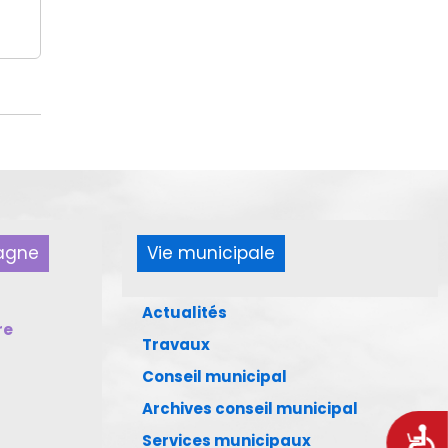
pagne
Vie municipale
Actualités
re
Travaux
Conseil municipal
Archives conseil municipal
Acces
Services municipaux