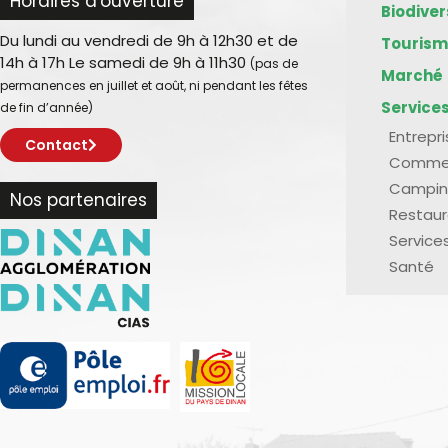
Horaires d'ouverture
Biodive
Du lundi au vendredi de 9h à 12h30 et de
Touris
14h à 17h Le samedi de 9h à 11h30
(pas de
Marché
permanences en juillet et août, ni pendant les fêtes
Service
de fin d’année)
Entrepr
Contact
Comme
Campin
Nos partenaires
Restaur
Service
Santé