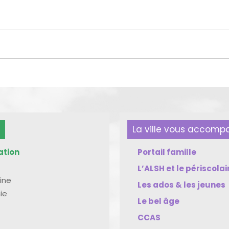
La ville vous accom
ation
Portail famille
L’ALSH et le périscolai
ine
Les ados & les jeunes
ie
Le bel âge
CCAS