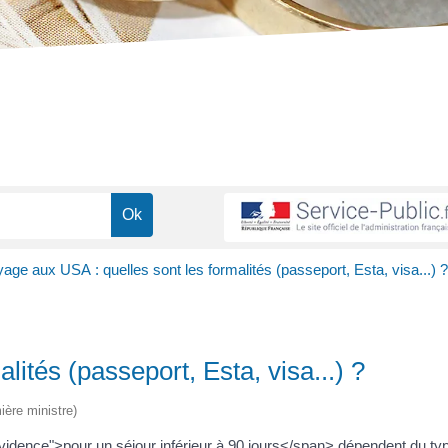
age aux USA : quelles sont les formalités (passeport, Esta, visa...) ?
ités (passeport, Esta, visa...) ?
ière ministre)
idence">pour un séjour inférieur à 90 jours</span> dépendent du ty