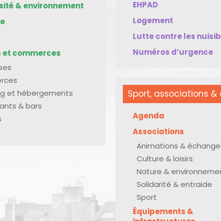
EHPAD
rsité & environnement
Logement
me
Lutte contre les nuisi
Numéros d’urgence
s et commerces
ises
rces
g et hébergements
Sport, associations & 
ants & bars
Agenda
s
Associations
Animations & échange
Culture & loisirs
Nature & environneme
Solidarité & entraide
Sport
Équipements &