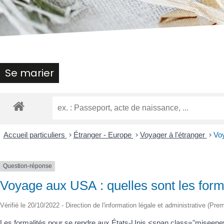
malvoyants
qui
utilisent
un
lecteur
d'écran ;
Appuyez
Se marier
sur
Ctrl-
F10
pour
ouvrir
un
Accueil particuliers
>
Étranger - Europe
>
Voyager à l'étranger
>
Voy
menu
d'accessibilité.
Question-réponse
Voyage aux USA : quelles sont les formal
Vérifié le 20/10/2022 - Direction de l'information légale et administrative (Prem
Les formalités pour se rendre aux États-Unis <span class="miseenev