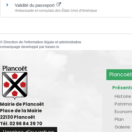
Validité du passeport
Ambassade et consulats des États-Unis d'Amérique
©
Direction de l'information légale et administrative
comarquage developpé par
baseo.io
Plancoët
Présent
Histoire
Patrimo
Mairie de Plancoët
Place de la Mairie
Économ
22130 Plancoët
Plan
Tél. 02 96 84 39 70
Galerie