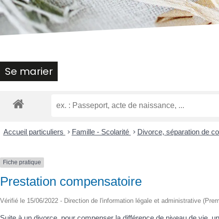
malvoyants
qui
utilisent
un
lecteur
d'écran ;
Appuyez
Se marier
sur
Ctrl-
F10
pour
ouvrir
un
Accueil particuliers
>
Famille - Scolarité
>
Divorce, séparation de c
menu
d'accessibilité.
Fiche pratique
Prestation compensatoire
Vérifié le 15/06/2022 - Direction de l'information légale et administrative (Prem
Suite à un divorce, pour compenser la différence de niveau de vie, un