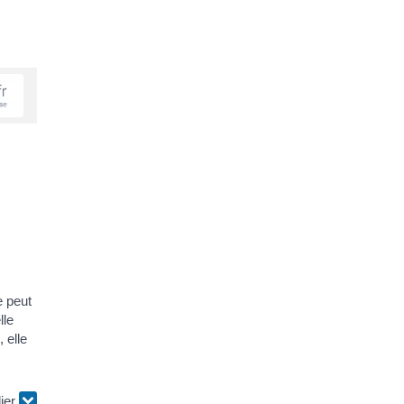
e peut
lle
 elle
lier