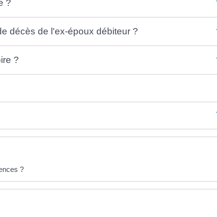
e ?
de décès de l'ex-époux débiteur ?
ire ?
rences ?