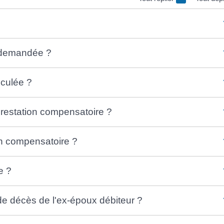
e demandée ?
lculée ?
 prestation compensatoire ?
on compensatoire ?
e ?
de décès de l'ex-époux débiteur ?