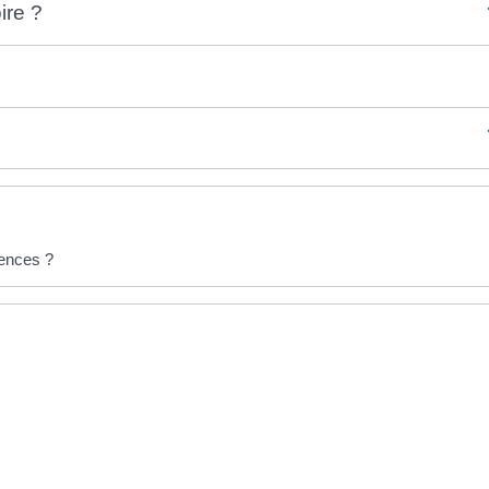
ire ?
rences ?