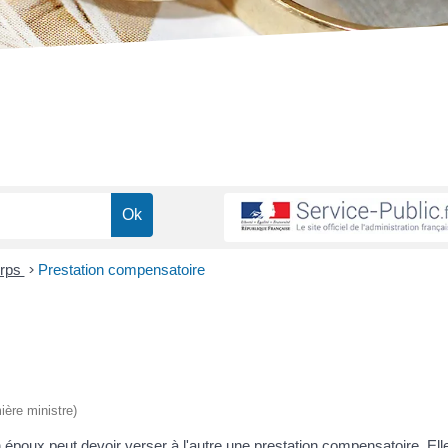
orps
>
Prestation compensatoire
ière ministre)
 époux peut devoir verser à l'autre une prestation compensatoire. Ell