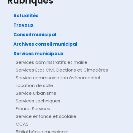
Rubriques
Actualités
Travaux
©
Direction de l'information légale et administrative
comarquage developpé par
baseo.io
Conseil municipal
Archives conseil municipal
Services municipaux
Services administratifs et mairie
Services État Civil, Élections et Cimetières
Service communication événementiel
Location de salle
Service urbanisme
Services techniques
France Services
Service enfance et scolaire
CCAS
Bibliothèque municipale