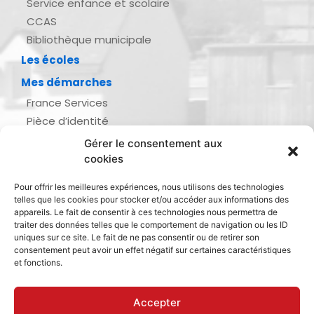
Service enfance et scolaire
CCAS
Bibliothèque municipale
Les écoles
Mes démarches
France Services
Pièce d’identité
Urbanisme
Gérer le consentement aux
Demande d’actes d’état civil
cookies
Se marier, se pacser
Pour offrir les meilleures expériences, nous utilisons des technologies
Inscription listes électorales
telles que les cookies pour stocker et/ou accéder aux informations des
Recensement militaire
appareils. Le fait de consentir à ces technologies nous permettra de
traiter des données telles que le comportement de navigation ou les ID
Le journal de ma ville
uniques sur ce site. Le fait de ne pas consentir ou de retirer son
consentement peut avoir un effet négatif sur certaines caractéristiques
Gestion des déchets
et fonctions.
Dinan Agglomération
Accepter