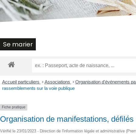
malvoyants
qui
utilisent
un
lecteur
d'écran ;
Appuyez
Se marier
sur
Ctrl-
F10
pour
ouvrir
un
Accueil particuliers
>
Associations
>
Organisation d'événements pa
menu
rassemblements sur la voie publique
d'accessibilité.
Fiche pratique
Organisation de manifestations, défilé
Vérifié le 23/01/2023 - Direction de l'information légale et administrative (Prem