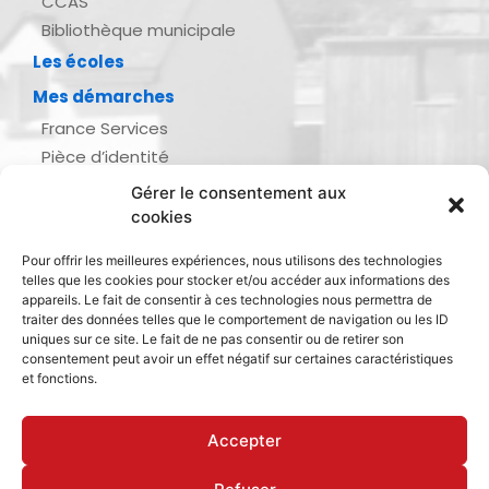
CCAS
Bibliothèque municipale
Les écoles
Mes démarches
France Services
Pièce d’identité
Urbanisme
Gérer le consentement aux
Demande d’actes d’état civil
cookies
Se marier, se pacser
Pour offrir les meilleures expériences, nous utilisons des technologies
Inscription listes électorales
telles que les cookies pour stocker et/ou accéder aux informations des
Recensement militaire
appareils. Le fait de consentir à ces technologies nous permettra de
traiter des données telles que le comportement de navigation ou les ID
Le journal de ma ville
uniques sur ce site. Le fait de ne pas consentir ou de retirer son
consentement peut avoir un effet négatif sur certaines caractéristiques
Gestion des déchets
et fonctions.
Dinan Agglomération
Accepter