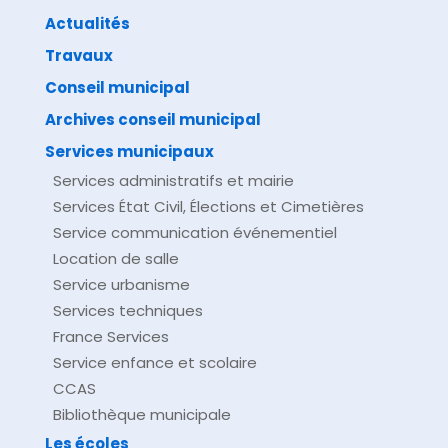
Actualités
Travaux
©
Direction de l'information légale et administrative
comarquage developpé par
baseo.io
Conseil municipal
Archives conseil municipal
Services municipaux
Services administratifs et mairie
Services État Civil, Élections et Cimetières
Service communication événementiel
Location de salle
Service urbanisme
Services techniques
France Services
Service enfance et scolaire
CCAS
Bibliothèque municipale
Les écoles